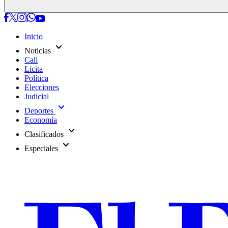
Inicio
expand_more
Noticias
Cali
Licita
Política
Elecciones
Judicial
expand_more
Deportes
Economía
expand_more
Clasificados
expand_more
Especiales