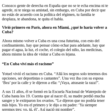
Conozco gente de derecha en España que no se te echa encima ni te
agrede, ni te niega su amistad, sin embargo, en Cuba por decir que
no estás de acuerdo con la política del régimen, tu familia te
desplaza, te abandona, te quita el habla.
Vivió primero en París, ahora en Miami, ¿qué lo haría volver a
Cuba?
Ahora mismo volver a Cuba es una cosa futurista, con esto del
confinamiento, hay que pensar cómo echar para adelante, hay que
pagar el agua, la luz, el coche, el colegio del niño, las medicinas,
ahora mismo la idea de visitar a Cuba es lejana.
“En Cuba viví más el racismo”
Yotuel vivió el racismo en Cuba. “Allá los negros solo tenemos dos
opciones, ser deportistas o cantantes”. Una vez iba con su esposa
‘Bea’ por la calle y le dijeron a ella: “¡Vaya, atrasaste la raza!”.
A sus 11 años, él se formó en la Escuela Nacional de Waterpolo de
Cuba hasta los 19. Cuenta que al nacer él, su madre perdió mucha
sangre y le extirparon los ovarios. “Le dijeron que no podría tener
más hijos. Yo era el primero y le dijo a mi padre: ‘Ya siempre
seremos tres: yo, tú, él’. Así nació mi nombre”.