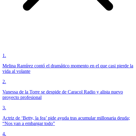
1
.
Melina Ramírez contó el dramático momento en el que casi pierde la
vida al volante
2
.
Vanessa de la Torre se despide de Caracol Radio y alista nuevo
proyecto profesional
3
.
Actriz de ‘Betty, la fea’ pide ayuda tras acumular millonaria deuda;
“Nos van a embargar todo”
4
.