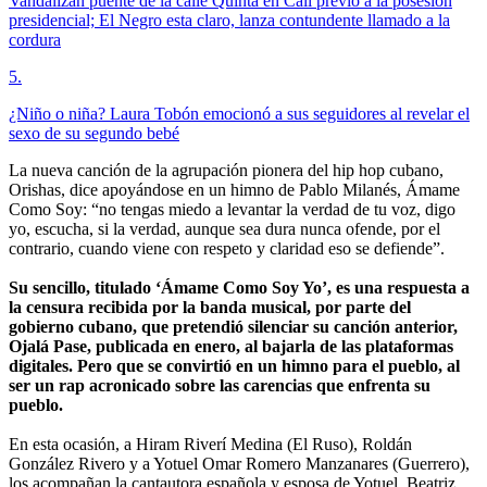
Vandalizan puente de la calle Quinta en Cali previo a la posesión
presidencial; El Negro esta claro, lanza contundente llamado a la
cordura
5
.
¿Niño o niña? Laura Tobón emocionó a sus seguidores al revelar el
sexo de su segundo bebé
La nueva canción de la agrupación pionera del hip hop cubano,
Orishas, dice apoyándose en un himno de Pablo Milanés, Ámame
Como Soy: “no tengas miedo a levantar la verdad de tu voz, digo
yo, escucha, si la verdad, aunque sea dura nunca ofende, por el
contrario, cuando viene con respeto y claridad eso se defiende”.
Su sencillo, titulado ‘Ámame Como Soy Yo’, es una respuesta a
la censura recibida por la banda musical, por parte del
gobierno cubano, que pretendió silenciar su canción anterior,
Ojalá Pase, publicada en enero, al bajarla de las plataformas
digitales. Pero que se convirtió en un himno para el pueblo, al
ser un rap acronicado sobre las carencias que enfrenta su
pueblo.
En esta ocasión, a Hiram Riverí Medina (El Ruso), Roldán
González Rivero y a Yotuel Omar Romero Manzanares (Guerrero),
los acompañan la cantautora española y esposa de Yotuel, Beatriz