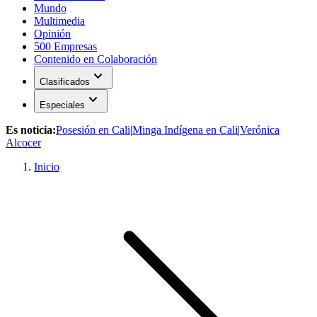
Mundo
Multimedia
Opinión
500 Empresas
Contenido en Colaboración
expand_more
Clasificados
expand_more
Especiales
Es noticia:
Posesión en Cali
|
Minga Indígena en Cali
|
Verónica
Alcocer
Inicio