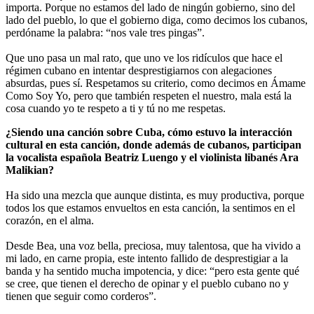
importa. Porque no estamos del lado de ningún gobierno, sino del
lado del pueblo, lo que el gobierno diga, como decimos los cubanos,
perdóname la palabra: “nos vale tres pingas”.
Que uno pasa un mal rato, que uno ve los ridículos que hace el
régimen cubano en intentar desprestigiarnos con alegaciones
absurdas, pues sí. Respetamos su criterio, como decimos en Ámame
Como Soy Yo, pero que también respeten el nuestro, mala está la
cosa cuando yo te respeto a ti y tú no me respetas.
¿Siendo una canción sobre Cuba, cómo estuvo la interacción
cultural en esta canción, donde además de cubanos, participan
la vocalista española Beatriz Luengo y el violinista libanés Ara
Malikian?
Ha sido una mezcla que aunque distinta, es muy productiva, porque
todos los que estamos envueltos en esta canción, la sentimos en el
corazón, en el alma.
Desde Bea, una voz bella, preciosa, muy talentosa, que ha vivido a
mi lado, en carne propia, este intento fallido de desprestigiar a la
banda y ha sentido mucha impotencia, y dice: “pero esta gente qué
se cree, que tienen el derecho de opinar y el pueblo cubano no y
tienen que seguir como corderos”.