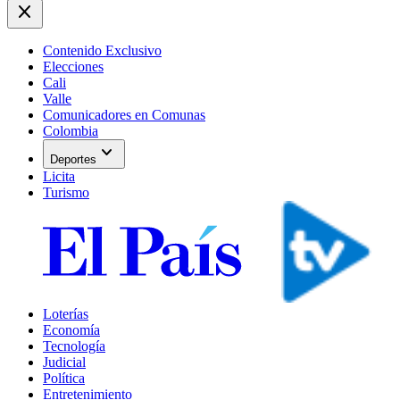
close
Contenido Exclusivo
Elecciones
Cali
Valle
Comunicadores en Comunas
Colombia
expand_more
Deportes
Licita
Turismo
Loterías
Economía
Tecnología
Judicial
Política
Entretenimiento