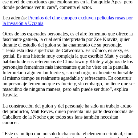
ese nivel de emociones que exploramos en la franquicia Apes, pero
donde podemos ver tu cara”, comenta el actor.
Lea además:
Premios del cine europeo excluyen películas rusas por
la invasión a Ucrania
Otros de los esperados personajes, es el aire femenino que ofrece la
fascinante gatuela, la cual será interpretada por Zoe Kravitz, quien
durante el estudio del guion se ha enamorado de su personaje,
“Tenía esta idea superficial de Catwoman. Es icónico, es sexy, es
genial. Es una historia muy compleja la que escribió Matt, y estaba
hablando de sus referencias de Chinatown y Klute y algunos de los
personajes femeninos más interesantes que he visto en la pantalla.
Interpretar a alguien tan fuerte y, sin embargo, realmente vulnerable
al mismo tiempo es realmente agradable y refrescante. Es construir
un personaje femenino que es fuerte y, sin embargo, no tiene que ser
masculino de ninguna manera, pero aún puede ser duro”, explica
Kravitz.
La construcción del guion y del personaje ha sido un trabajo arduo
del productor, Matt Reves, quien presenta una parte desconocida del
Caballero de la Noche que todos sus fans también necesitan
conocer.
“Este es un tipo que no solo lucha contra el elemento criminal, sino