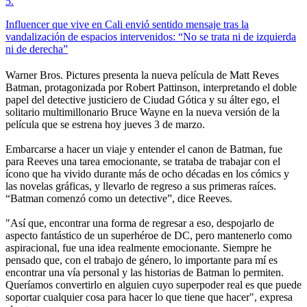
5
.
Influencer que vive en Cali envió sentido mensaje tras la
vandalización de espacios intervenidos: “No se trata ni de izquierda
ni de derecha”
Warner Bros. Pictures presenta la nueva película de Matt Reves
Batman, protagonizada por Robert Pattinson, interpretando el doble
papel del detective justiciero de Ciudad Gótica y su álter ego, el
solitario multimillonario Bruce Wayne en la nueva versión de la
película que se estrena hoy jueves 3 de marzo.
Embarcarse a hacer un viaje y entender el canon de Batman, fue
para Reeves una tarea emocionante, se trataba de trabajar con el
ícono que ha vivido durante más de ocho décadas en los cómics y
las novelas gráficas, y llevarlo de regreso a sus primeras raíces.
“Batman comenzó como un detective”, dice Reeves.
"Así que, encontrar una forma de regresar a eso, despojarlo de
aspecto fantástico de un superhéroe de DC, pero mantenerlo como
aspiracional, fue una idea realmente emocionante. Siempre he
pensado que, con el trabajo de género, lo importante para mí es
encontrar una vía personal y las historias de Batman lo permiten.
Queríamos convertirlo en alguien cuyo superpoder real es que puede
soportar cualquier cosa para hacer lo que tiene que hacer", expresa