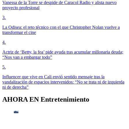
Vanessa de la Torre se despide de Caracol Radio y alista nuevo
proyecto profesional
3
.
La Odisea: el reto técnico con el que Christopher Nolan vuelve a
transformar el cine
4
.
Actriz de ‘Betty, la fea’ pide ayuda tras acumular millonaria deuda;
“Nos van a embargar todo”
5
.
Influencer que vive en Cali envió sentido mensaje tras la
vandalización de espacios intervenidos: “No se trata ni de izquierda
ni de derecha”
AHORA EN
Entretenimiento