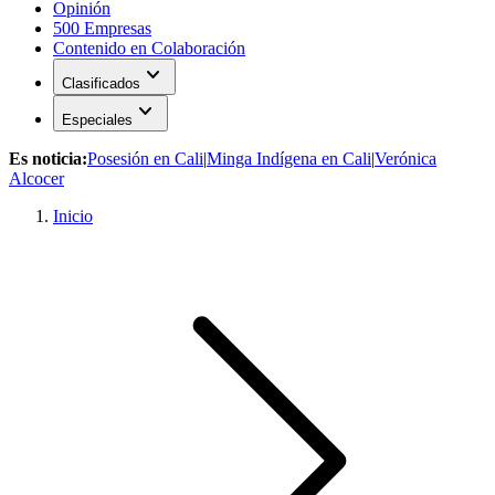
Opinión
500 Empresas
Contenido en Colaboración
expand_more
Clasificados
expand_more
Especiales
Es noticia:
Posesión en Cali
|
Minga Indígena en Cali
|
Verónica
Alcocer
Inicio