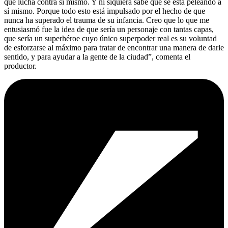
que lucha contra sí mismo. Y ni siquiera sabe que se está peleando a
sí mismo. Porque todo esto está impulsado por el hecho de que
nunca ha superado el trauma de su infancia. Creo que lo que me
entusiasmó fue la idea de que sería un personaje con tantas capas,
que sería un superhéroe cuyo único superpoder real es su voluntad
de esforzarse al máximo para tratar de encontrar una manera de darle
sentido, y para ayudar a la gente de la ciudad”, comenta el
productor.