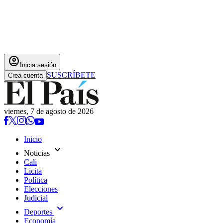
account_circle
Inicia sesión
SUSCRÍBETE
Crea cuenta
viernes, 7 de agosto de 2026
Inicio
expand_more
Noticias
Cali
Licita
Política
Elecciones
Judicial
expand_more
Deportes
Economía