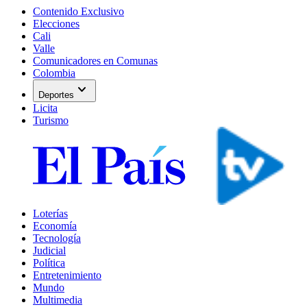
Contenido Exclusivo
Elecciones
Cali
Valle
Comunicadores en Comunas
Colombia
expand_more
Deportes
Licita
Turismo
Loterías
Economía
Tecnología
Judicial
Política
Entretenimiento
Mundo
Multimedia