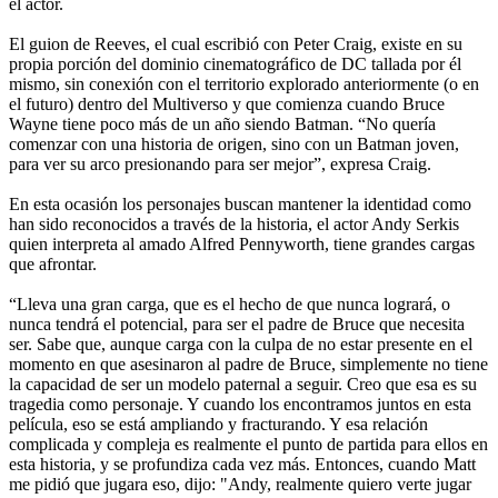
el actor.
El guion de Reeves, el cual escribió con Peter Craig, existe en su
propia porción del dominio cinematográfico de DC tallada por él
mismo, sin conexión con el territorio explorado anteriormente (o en
el futuro) dentro del Multiverso y que comienza cuando Bruce
Wayne tiene poco más de un año siendo Batman. “No quería
comenzar con una historia de origen, sino con un Batman joven,
para ver su arco presionando para ser mejor”, expresa Craig.
En esta ocasión los personajes buscan mantener la identidad como
han sido reconocidos a través de la historia, el actor Andy Serkis
quien interpreta al amado Alfred Pennyworth, tiene grandes cargas
que afrontar.
“Lleva una gran carga, que es el hecho de que nunca logrará, o
nunca tendrá el potencial, para ser el padre de Bruce que necesita
ser. Sabe que, aunque carga con la culpa de no estar presente en el
momento en que asesinaron al padre de Bruce, simplemente no tiene
la capacidad de ser un modelo paternal a seguir. Creo que esa es su
tragedia como personaje. Y cuando los encontramos juntos en esta
película, eso se está ampliando y fracturando. Y esa relación
complicada y compleja es realmente el punto de partida para ellos en
esta historia, y se profundiza cada vez más. Entonces, cuando Matt
me pidió que jugara eso, dijo: "Andy, realmente quiero verte jugar