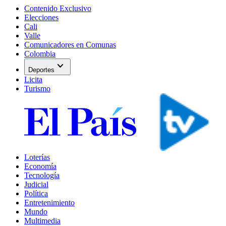
Contenido Exclusivo
Elecciones
Cali
Valle
Comunicadores en Comunas
Colombia
expand_more
Deportes
Licita
Turismo
Loterías
Economía
Tecnología
Judicial
Política
Entretenimiento
Mundo
Multimedia