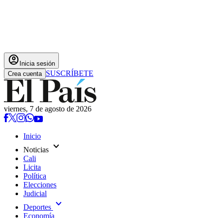
account_circle
Inicia sesión
SUSCRÍBETE
Crea cuenta
viernes, 7 de agosto de 2026
Inicio
expand_more
Noticias
Cali
Licita
Política
Elecciones
Judicial
expand_more
Deportes
Economía