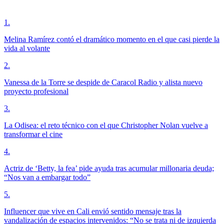
1
.
Melina Ramírez contó el dramático momento en el que casi pierde la
vida al volante
2
.
Vanessa de la Torre se despide de Caracol Radio y alista nuevo
proyecto profesional
3
.
La Odisea: el reto técnico con el que Christopher Nolan vuelve a
transformar el cine
4
.
Actriz de ‘Betty, la fea’ pide ayuda tras acumular millonaria deuda;
“Nos van a embargar todo”
5
.
Influencer que vive en Cali envió sentido mensaje tras la
vandalización de espacios intervenidos: “No se trata ni de izquierda