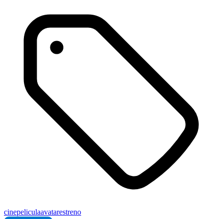
cine
pelicula
avatar
estreno