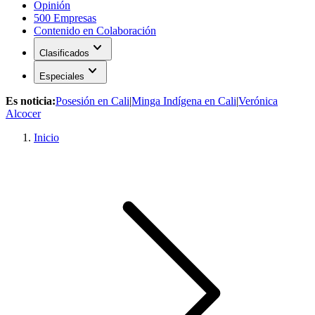
Opinión
500 Empresas
Contenido en Colaboración
expand_more
Clasificados
expand_more
Especiales
Es noticia:
Posesión en Cali
|
Minga Indígena en Cali
|
Verónica
Alcocer
Inicio