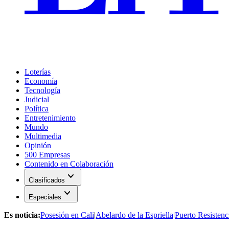
Loterías
Economía
Tecnología
Judicial
Política
Entretenimiento
Mundo
Multimedia
Opinión
500 Empresas
Contenido en Colaboración
expand_more
Clasificados
expand_more
Especiales
Es noticia:
Posesión en Cali
|
Abelardo de la Espriella
|
Puerto Resistenc