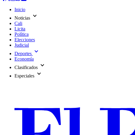
Inicio
expand_more
Noticias
Cali
Licita
Política
Elecciones
Judicial
expand_more
Deportes
Economía
expand_more
Clasificados
expand_more
Especiales