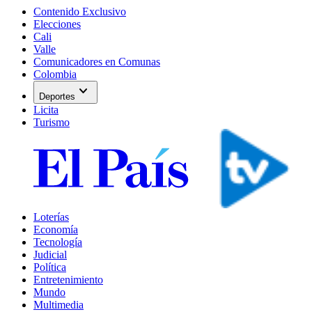
Contenido Exclusivo
Elecciones
Cali
Valle
Comunicadores en Comunas
Colombia
expand_more
Deportes
Licita
Turismo
Loterías
Economía
Tecnología
Judicial
Política
Entretenimiento
Mundo
Multimedia