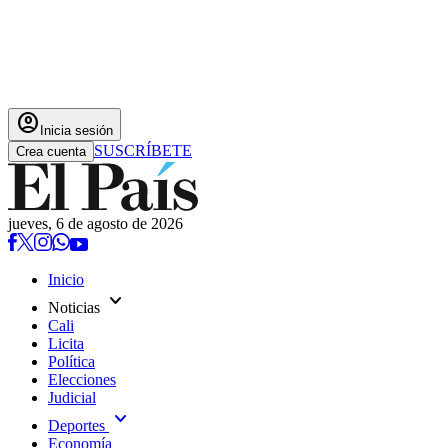
account_circle
Inicia sesión
SUSCRÍBETE
Crea cuenta
jueves, 6 de agosto de 2026
Inicio
expand_more
Noticias
Cali
Licita
Política
Elecciones
Judicial
expand_more
Deportes
Economía