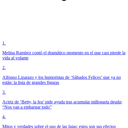
1
.
Melina Ramírez contó el dramático momento en el que casi pierde la
vida al volante
2
.
Alfonso Lizarazo y los humoristas de ‘Sábados Felices’ que ya no
están: la lista de grandes figuras
3
.
Actriz de ‘Betty, la fea’ pide ayuda tras acumular millonaria deuda;
“Nos van a embargar todo”
4
.
Mitos y verdades sobre el uso de las fajas: estos son sus efectos