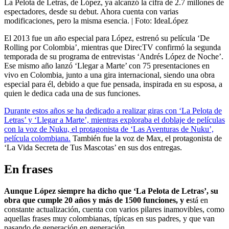
La Pelota de Letras, de López, ya alcanzó la cifra de 2.7 millones de
espectadores, desde su debut. Ahora cuenta con varias
modificaciones, pero la misma esencia.
| Foto:
IdeaLópez
El 2013 fue un año especial para López, estrenó su película ‘De
Rolling por Colombia’, mientras que DirecTV confirmó la segunda
temporada de su programa de entrevistas ‘Andrés López de Noche’.
Ese mismo año lanzó ‘Llegar a Marte’ con 75 presentaciones en
vivo en Colombia, junto a una gira internacional, siendo una obra
especial para él, debido a que fue pensada, inspirada en su esposa, a
quien le dedica cada una de sus funciones.
Durante estos años se ha dedicado a realizar giras con ‘La Pelota de
Letras’ y ‘Llegar a Marte’, mientras exploraba el doblaje de películas
con la voz de Nuku, el protagonista de ‘Las Aventuras de Nuku’,
película colombiana.
También fue la voz de Max, el protagonista de
‘La Vida Secreta de Tus Mascotas’ en sus dos entregas.
En frases
Aunque López siempre ha dicho que ‘La Pelota de Letras’, su
obra que cumple 20 años y más de 1500 funciones, y e
stá en
constante actualización, cuenta con varios pilares inamovibles, como
aquellas frases muy colombianas, típicas en sus padres, y que van
pasando de generación en generación.