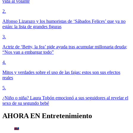
vida al volante
2
.
Alfonso Lizarazo y los humoristas de ‘Sábados Felices’ que ya no
están: la lista de grandes figuras
3
.
Actriz de ‘Betty, la fea’ pide ayuda tras acumular millonaria deuda;
“Nos van a embargar todo”
4
.
Mitos y verdades sobre el uso de las fajas: estos son sus efectos
reales
5
.
¿Niño o niña? Laura Tobón emocionó a sus seguidores al revelar el
sexo de su segundo bebé
AHORA EN
Entretenimiento