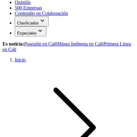
Opinión
500 Empresas
Contenido en Colaboración
expand_more
Clasificados
expand_more
Especiales
Es noticia:
Posesión en Cali
|
Minga Indígena en Cali
|
Primera Linea
en Cali
Inicio