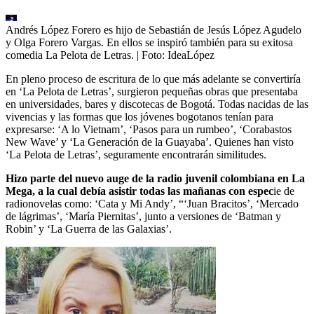
Andrés López Forero es hijo de Sebastián de Jesús López Agudelo
y Olga Forero Vargas. En ellos se inspiró también para su exitosa
comedia La Pelota de Letras.
| Foto:
IdeaLópez
En pleno proceso de escritura de lo que más adelante se convertiría
en ‘La Pelota de Letras’, surgieron pequeñas obras que presentaba
en universidades, bares y discotecas de Bogotá. Todas nacidas de las
vivencias y las formas que los jóvenes bogotanos tenían para
expresarse: ‘A lo Vietnam’, ‘Pasos para un rumbeo’, ‘Corabastos
New Wave’ y ‘La Generación de la Guayaba’. Quienes han visto
‘La Pelota de Letras’, seguramente encontrarán similitudes.
Hizo parte del nuevo auge de la radio juvenil colombiana en La
Mega, a la cual debía asistir todas las mañanas con espec
ie de
radionovelas como: ‘Cata y Mi Andy’, “‘Juan Bracitos’, ‘Mercado
de lágrimas’, ‘María Piernitas’, junto a versiones de ‘Batman y
Robin’ y ‘La Guerra de las Galaxias’.