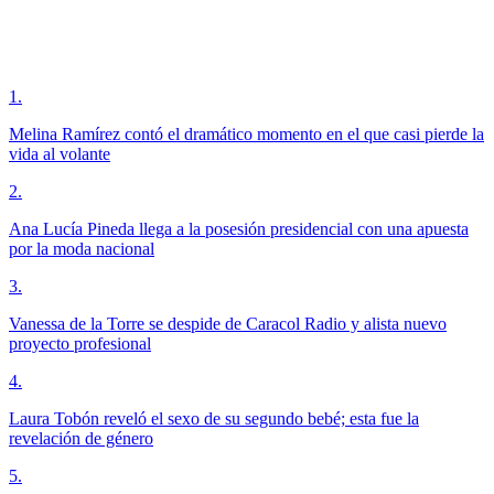
1
.
Melina Ramírez contó el dramático momento en el que casi pierde la
vida al volante
2
.
Ana Lucía Pineda llega a la posesión presidencial con una apuesta
por la moda nacional
3
.
Vanessa de la Torre se despide de Caracol Radio y alista nuevo
proyecto profesional
4
.
Laura Tobón reveló el sexo de su segundo bebé; esta fue la
revelación de género
5
.