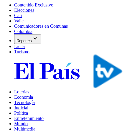
Contenido Exclusivo
Elecciones
Cali
Valle
Comunicadores en Comunas
Colombia
expand_more
Deportes
Licita
Turismo
Loterías
Economía
Tecnología
Judicial
Política
Entretenimiento
Mundo
Multimedia