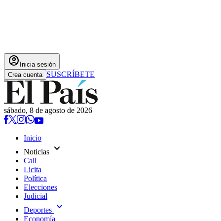
account_circle
Inicia sesión
SUSCRÍBETE
Crea cuenta
sábado, 8 de agosto de 2026
Inicio
expand_more
Noticias
Cali
Licita
Política
Elecciones
Judicial
expand_more
Deportes
Economía