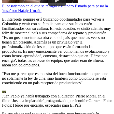
El pasatiempo en el que se refugió Alejandro Estrada para pasar la
‘tusa’ por Nataly Umaña
El intérprete siempre está buscando oportunidades para volver a
Colombia y venir con su familia para que sus hijos estén
familiarizados con su cultura. En esta ocasión, se sintió además muy
feliz de mostrar el país a sus compañeros de reparto y producción.
“Es un gusto mostrar esa otra cara del país que muchas veces no
tienen tan presente. Además es un privilegio ver la
profesionalización de los equipos que están formando las
productoras. Es muy emocionante ver cómo hemos evolucionado y
cómo hemos aprendido”, comenta, destacando que en ‘Héroe por
encargo’, todas las cabezas de equipo, que antes eran de afuera,
ahora son colombianos.
“Eso me parece que es muestra del buen funcionamiento que tiene
no solamente la ley de cine, sino también como Colombia se está
convirtiendo en un país receptor de producciones”.
Juan Pablo ya había trabajado con el director, Pierre Morel, en el
filme ‘Justicia implacable’ protagonizado por Jennifer Garner.
| Foto:
Fotos: Héroe por encargo, especiales para El País
En sus planes está seguir en la comedia, pero buscar también