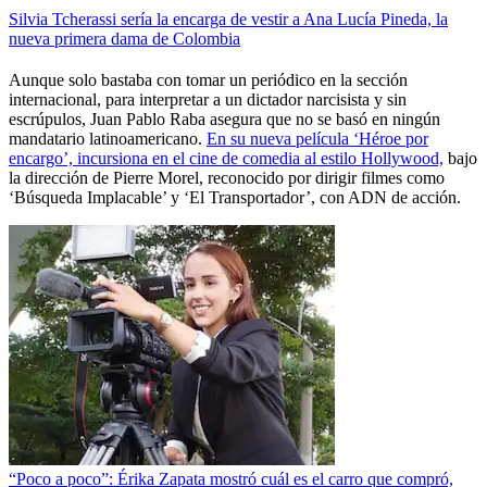
Silvia Tcherassi sería la encarga de vestir a Ana Lucía Pineda, la
nueva primera dama de Colombia
Aunque solo bastaba con tomar un periódico en la sección
internacional, para interpretar a un dictador narcisista y sin
escrúpulos, Juan Pablo Raba asegura que no se basó en ningún
mandatario latinoamericano.
En su nueva película ‘Héroe por
encargo’, incursiona en el cine de comedia al estilo Hollywood,
bajo
la dirección de Pierre Morel, reconocido por dirigir filmes como
‘Búsqueda Implacable’ y ‘El Transportador’, con ADN de acción.
“Poco a poco”: Érika Zapata mostró cuál es el carro que compró,