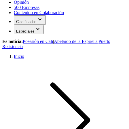
Opinión
500 Empresas
Contenido en Colaboración
expand_more
Clasificados
expand_more
Especiales
Es noticia:
Posesión en Cali
|
Abelardo de la Espriella
|
Puerto
Resistencia
Inicio