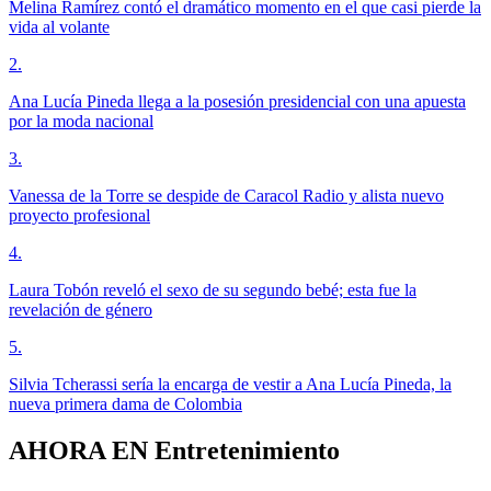
Melina Ramírez contó el dramático momento en el que casi pierde la
vida al volante
2
.
Ana Lucía Pineda llega a la posesión presidencial con una apuesta
por la moda nacional
3
.
Vanessa de la Torre se despide de Caracol Radio y alista nuevo
proyecto profesional
4
.
Laura Tobón reveló el sexo de su segundo bebé; esta fue la
revelación de género
5
.
Silvia Tcherassi sería la encarga de vestir a Ana Lucía Pineda, la
nueva primera dama de Colombia
AHORA EN
Entretenimiento