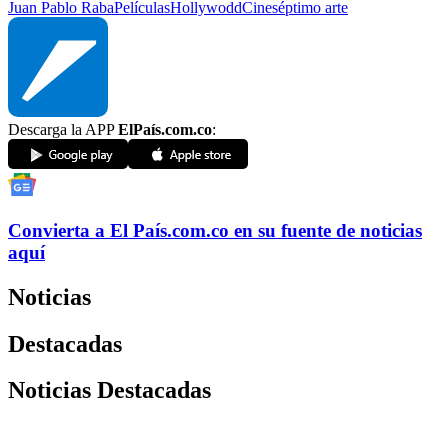
Juan Pablo Raba
Películas
Hollywodd
Cine
séptimo arte
Descarga la APP
ElPaís.com.co
:
Convierta a
El País
.com.co
en su fuente de noticias
aquí
Noticias
Destacadas
Noticias Destacadas