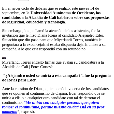
En el tercer ciclo de debates que se realizó, este jueves 14 de
septiembre,
en la Universidad Autónoma de Occidente, los
candidatos a la Alcaldía de Cali hablaron sobre sus propuestas
de seguridad, educación y tecnología.
Sin embargo, lo que llamó la atención de los asistentes, fue la
invitación que le hizo Diana Rojas al candidato Alejandro Eder.
Situación que dio paso para que Miyerlandi Torres, también le
preguntara a la exconcejala si estaba dispuesta dejarla unirse a su
campaña, a lo que esta respondió con un rotundo no.
Miyerlandi Torres entregó firmas que avalan su candidatura a la
Alcaldía de Cali
| Foto:
Cortesía
-”¿Alejandro usted se uniría a esta campaña?”, fue la pregunta
de Rojas para Eder.
Ante la cuestión de Diana, quien tomó la vocería de los candidatos
que se oponen al continuismo de Ospina, Eder respondió que se
uniría a ella o a cualquier otro candidato con tal de derrotar el
continuismo.
“Me uniría con cualquier persona que quiera
romper el continuismo, porque nuestra ciudad está en su peor
momento
”
, expresó.