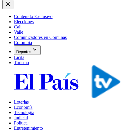
close
Contenido Exclusivo
Elecciones
Cali
Valle
Comunicadores en Comunas
Colombia
expand_more
Deportes
Licita
Turismo
Loterías
Economía
Tecnología
Judicial
Política
Entretenimiento