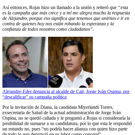
Así entonces, Rojas hizo un llamado a la unión y reiteró que
“esta
es la campaña que más crece y a mí me alegra mucho la respuesta
de Alejandro, porque eso significa que tenemos que unirnos e ir en
contra de quienes hoy nos están robando la esperanza y la
confianza de todos nosotros como ciudadanos”.
Alejandro Eder denuncia al alcalde de Cali, Jorge Iván Ospina, por
“descalificar” su campaña política
Por la invitación de Diana, la candidata Miyerlandi Torres,
exsecretaria de Salud de la actual administración de Jorge Iván
Ospina, no se quedó callada y le preguntó a Rojas si consideraría la
posibilidad de sumarse a su candidatura, por lo que esta le respondió
un rotundo no, pues “no podría hacer alianza con quien hizo parte
de todo lo que denunció en su labor como concejal”.