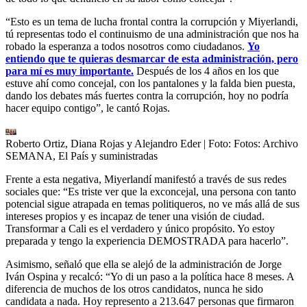
“Esto es un tema de lucha frontal contra la corrupción y Miyerlandi,
tú representas todo el continuismo de una administración que nos ha
robado la esperanza a todos nosotros como ciudadanos.
Y
o
entiendo que te quieras desmarcar de esta administración, pero
para mí es muy importante.
Después de los 4 años en los que
estuve ahí como concejal, con los pantalones y la falda bien puesta,
dando los debates más fuertes contra la corrupción, hoy no podría
hacer equipo contigo”, le cantó Rojas.
Roberto Ortiz, Diana Rojas y Alejandro Eder
| Foto:
Fotos: Archivo
SEMANA, El País y suministradas
Frente a esta negativa, Miyerlandí manifestó a través de sus redes
sociales que: “Es triste ver que la exconcejal, una persona con tanto
potencial sigue atrapada en temas politiqueros, no ve más allá de sus
intereses propios y es incapaz de tener una visión de ciudad.
Transformar a Cali es el verdadero y único propósito. Yo estoy
preparada y tengo la experiencia DEMOSTRADA para hacerlo”.
Asimismo, señaló que ella se alejó de la administración de Jorge
Iván Ospina y recalcó: “Yo di un paso a la política hace 8 meses. A
diferencia de muchos de los otros candidatos, nunca he sido
candidata a nada. Hoy represento a 213.647 personas que firmaron