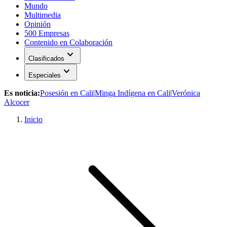
Mundo
Multimedia
Opinión
500 Empresas
Contenido en Colaboración
expand_more
Clasificados
expand_more
Especiales
Es noticia:
Posesión en Cali
|
Minga Indígena en Cali
|
Verónica
Alcocer
Inicio