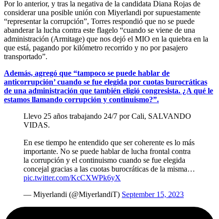
Por lo anterior, y tras la negativa de la candidata Diana Rojas de
considerar una posible unión con Miyerlandi por supuestamente
“representar la corrupción”, Torres respondió que no se puede
abanderar la lucha contra este flagelo “cuando se viene de una
administración (Armitage) que nos dejó el MIO en la quiebra en la
que está, pagando por kilómetro recorrido y no por pasajero
transportado”.
Además, agregó que “tampoco se puede hablar de
anticorrupción’ cuando se fue elegida por cuotas burocráticas
de una administración que también eligió congresista. ¿A qué le
estamos llamando corrupción y continuismo?”.
Llevo 25 años trabajando 24/7 por Cali, SALVANDO
VIDAS.
En ese tiempo he entendido que ser coherente es lo más
importante. No se puede hablar de lucha frontal contra
la corrupción y el continuismo cuando se fue elegida
concejal gracias a las cuotas burocráticas de la misma…
pic.twitter.com/KcCXWPk6yX
— Miyerlandi (@MiyerlandiT)
September 15, 2023