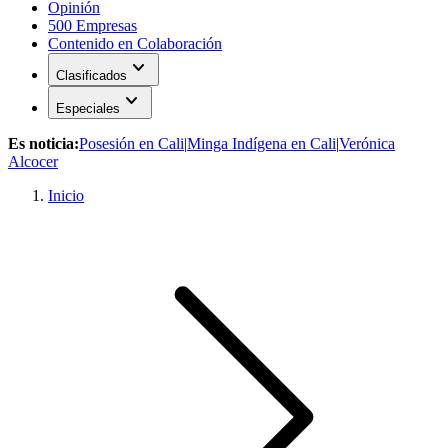
Opinión
500 Empresas
Contenido en Colaboración
expand_more
Clasificados
expand_more
Especiales
Es noticia:
Posesión en Cali
|
Minga Indígena en Cali
|
Verónica
Alcocer
Inicio