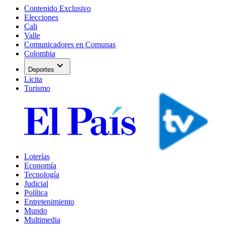
Contenido Exclusivo
Elecciones
Cali
Valle
Comunicadores en Comunas
Colombia
expand_more
Deportes
Licita
Turismo
Loterías
Economía
Tecnología
Judicial
Política
Entretenimiento
Mundo
Multimedia