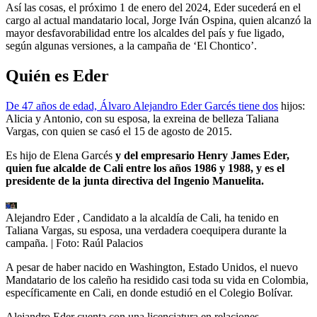
Así las cosas, el próximo 1 de enero del 2024, Eder sucederá en el
cargo al actual mandatario local, Jorge Iván Ospina, quien alcanzó la
mayor desfavorabilidad entre los alcaldes del país y fue ligado,
según algunas versiones, a la campaña de ‘El Chontico’.
Quién es Eder
De 47 años de edad, Álvaro Alejandro Eder Garcés tiene dos
hijos:
Alicia y Antonio, con su esposa, la exreina de belleza Taliana
Vargas, con quien se casó el 15 de agosto de 2015.
Es hijo de Elena Garcés
y del empresario Henry James Eder,
quien fue alcalde de Cali entre los años 1986 y 1988, y es el
presidente de la junta directiva del Ingenio Manuelita.
Alejandro Eder , Candidato a la alcaldía de Cali, ha tenido en
Taliana Vargas, su esposa, una verdadera coequipera durante la
campaña.
| Foto:
Raúl Palacios
A pesar de haber nacido en Washington, Estado Unidos, el nuevo
Mandatario de los caleño ha residido casi toda su vida en Colombia,
específicamente en Cali, en donde estudió en el Colegio Bolívar.
Alejandro Eder cuenta con una licenciatura en relaciones