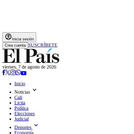
account_circle
Inicia sesión
SUSCRÍBETE
Crea cuenta
viernes, 7 de agosto de 2026
Inicio
expand_more
Noticias
Cali
Licita
Política
Elecciones
Judicial
expand_more
Deportes
Economía