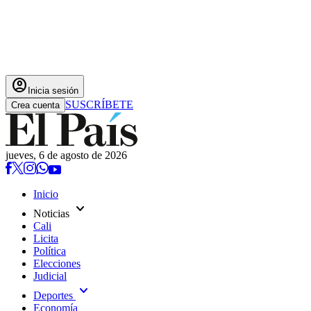
account_circle
Inicia sesión
SUSCRÍBETE
Crea cuenta
jueves, 6 de agosto de 2026
Inicio
expand_more
Noticias
Cali
Licita
Política
Elecciones
Judicial
expand_more
Deportes
Economía