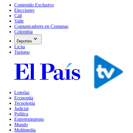
Contenido Exclusivo
Elecciones
Cali
Valle
Comunicadores en Comunas
Colombia
expand_more
Deportes
Licita
Turismo
Loterías
Economía
Tecnología
Judicial
Política
Entretenimiento
Mundo
Multimedia