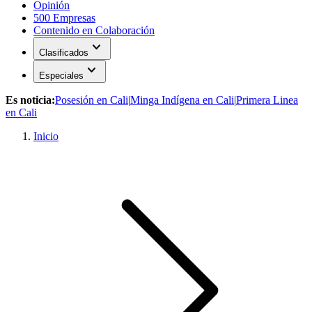
Opinión
500 Empresas
Contenido en Colaboración
expand_more
Clasificados
expand_more
Especiales
Es noticia:
Posesión en Cali
|
Minga Indígena en Cali
|
Primera Linea
en Cali
Inicio