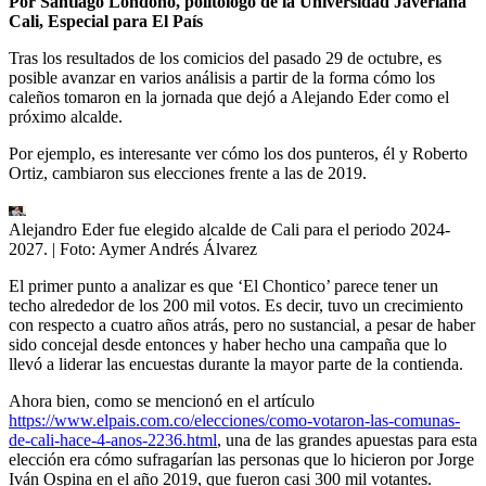
Por Santiago Londoño, politólogo de la Universidad Javeriana
Cali, Especial para El País
Tras los resultados de los comicios del pasado 29 de octubre, es
posible avanzar en varios análisis a partir de la forma cómo los
caleños tomaron en la jornada que dejó a Alejando Eder como el
próximo alcalde.
Por ejemplo, es interesante ver cómo los dos punteros, él y Roberto
Ortiz, cambiaron sus elecciones frente a las de 2019.
Alejandro Eder fue elegido alcalde de Cali para el periodo 2024-
2027.
| Foto:
Aymer Andrés Álvarez
El primer punto a analizar es que ‘El Chontico’ parece tener un
techo alrededor de los 200 mil votos. Es decir, tuvo un crecimiento
con respecto a cuatro años atrás, pero no sustancial, a pesar de haber
sido concejal desde entonces y haber hecho una campaña que lo
llevó a liderar las encuestas durante la mayor parte de la contienda.
Ahora bien, como se mencionó en el artículo
https://www.elpais.com.co/elecciones/como-votaron-las-comunas-
de-cali-hace-4-anos-2236.html
, una de las grandes apuestas para esta
elección era cómo sufragarían las personas que lo hicieron por Jorge
Iván Ospina en el año 2019, que fueron casi 300 mil votantes.