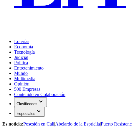
Loterías
Economía
Tecnología
Judicial
Política
Entretenimiento
Mundo
Multimedia
Opinión
500 Empresas
Contenido en Colaboración
expand_more
Clasificados
expand_more
Especiales
Es noticia:
Posesión en Cali
|
Abelardo de la Espriella
|
Puerto Resistenc