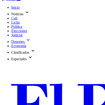
Inicio
expand_more
Noticias
Cali
Licita
Política
Elecciones
Judicial
expand_more
Deportes
Economía
expand_more
Clasificados
expand_more
Especiales