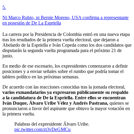
5
.
Ni Marco Rubio, ni Bernie Moreno, USA confirma a representante
en posesión de De La Espriella
La carrera por la Presidencia de Colombia entró en una nueva etapa
tras los resultados de la primera vuelta electoral, que dejaron a
Abelardo de la Espriella e Iván Cepeda como los dos candidatos que
disputarán la segunda vuelta programada para el próximo 21 de
junio.
En medio de ese escenario, los expresidentes comenzaron a definir
posiciones y a enviar señales sobre el rumbo que podría tomar el
tablero político en las próximas semanas.
De acuerdo con las reacciones conocidas tras la jornada electoral,
varios exmandatarios ya expresaron públicamente su respaldo
a la candidatura de De la Espriella. Entre ellos se encuentran
Iván Duque, Álvaro Uribe Vélez y Andrés Pastrana,
quienes se
pronunciaron a favor del aspirante que obtuvo la mayor votación en
la primera vuelta.
Palabras del expresidente Álvaro Uribe.
pic.twitter.com/zt3vDeGMCu