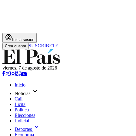
account_circle
Inicia sesión
SUSCRÍBETE
Crea cuenta
viernes, 7 de agosto de 2026
Inicio
expand_more
Noticias
Cali
Licita
Política
Elecciones
Judicial
expand_more
Deportes
Economía