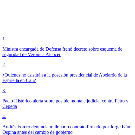
1
.
Ministra encargada de Defensa frenó decreto sobre esquema de
seguridad de Verónica Alcocer
2
.
¿Quiénes no asistirán a la posesión presidencial de Abelardo de la
Espriella en Cali?
3
.
Pacto Histórico alerta sobre posible montaje judicial contra Petro y
Cepeda
4
.
Andrés Forero denuncia millonario contrato firmado por Jorge Iván
Ospina antes del cambio de gobierno