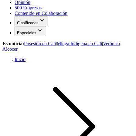
Opinión
500 Empresas
Contenido en Colaboración
expand_more
Clasificados
expand_more
Especiales
Es noticia:
Posesión en Cali
|
Minga Indígena en Cali
|
Verónica
Alcocer
Inicio