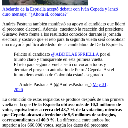
Abelardo de la Espriella aceptó debatir con Iván Cepeda y lanzó
duro mensaje: “¿Ahora sí, cobarde?”
Andrés Pastrana también manifestó su apoyo al candidato que lideró
el preconteo electoral. Además, cuestionó la reacción del presidente
Gustavo Petro frente a los resultados conocidos durante la jornada
electoral y sostuvo que el reto para la segunda vuelta será consolidar
una mayoría política alrededor de la candidatura de De la Espriella.
Felicito al candidato
@ABDELAESPRIELLA
por el
triunfo claro y transparente en esta primera vuelta.
El reto para segunda vuelta será convocar a todos y
derrotar el proyecto autoritario de Petro / Cepeda. Así el
futuro democrático de Colombia estará asegurado.
— Andrés Pastrana A (@AndresPastrana_)
May 31,
2026
La definición de estos respaldos se produce después de una primera
vuelta en la que
De la Espriella obtuvo más de 10,3 millones de
votos, equivalentes a cerca del 43,7 % de la votación, mientras
que Cepeda alcanzó alrededor de 9,6 millones de sufragios,
correspondientes al 40,9 %.
La diferencia entre ambos fue
superior a los 660.000 votos, según los datos del preconteo