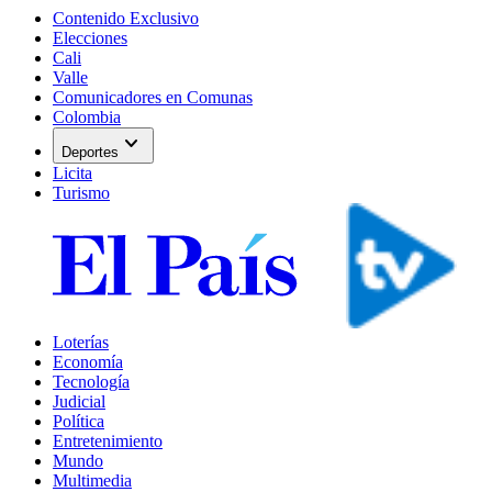
Contenido Exclusivo
Elecciones
Cali
Valle
Comunicadores en Comunas
Colombia
expand_more
Deportes
Licita
Turismo
Loterías
Economía
Tecnología
Judicial
Política
Entretenimiento
Mundo
Multimedia