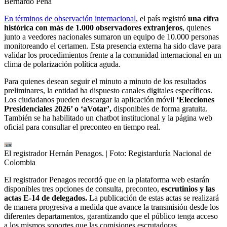
Bernardo Peña
En términos de observación internacional
, el país registró
una cifra
histórica con más de 1.000 observadores extranjeros
, quienes
junto a veedores nacionales sumaron un equipo de 10.000 personas
monitoreando el certamen. Esta presencia externa ha sido clave para
validar los procedimientos frente a la comunidad internacional en un
clima de polarización política aguda.
Para quienes desean seguir el minuto a minuto de los resultados
preliminares, la entidad ha dispuesto canales digitales específicos.
Los ciudadanos pueden descargar la aplicación móvil
‘Elecciones
Presidenciales 2026’ o ‘aVotar’,
disponibles de forma gratuita.
También se ha habilitado un chatbot institucional y la página web
oficial para consultar el preconteo en tiempo real.
El registrador Hernán Penagos.
| Foto:
Registarduría Nacional de
Colombia
El registrador Penagos recordó que en la plataforma web estarán
disponibles tres opciones de consulta, preconteo,
escrutinios y las
actas E-14 de delegados.
La publicación de estas actas se realizará
de manera progresiva a medida que avance la transmisión desde los
diferentes departamentos, garantizando que el público tenga acceso
a los mismos soportes que las comisiones escrutadoras.