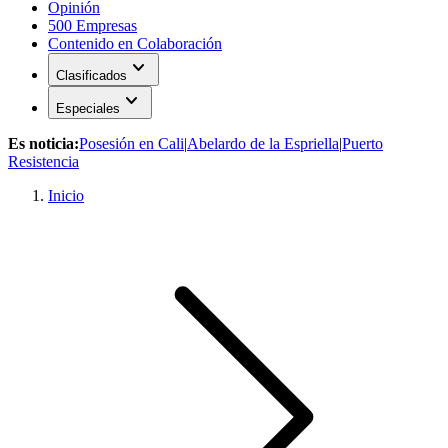
Opinión
500 Empresas
Contenido en Colaboración
expand_more
Clasificados
expand_more
Especiales
Es noticia:
Posesión en Cali
|
Abelardo de la Espriella
|
Puerto
Resistencia
Inicio