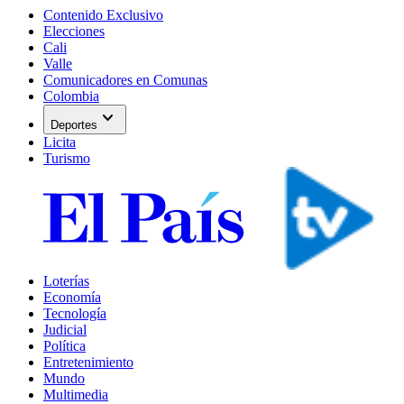
Contenido Exclusivo
Elecciones
Cali
Valle
Comunicadores en Comunas
Colombia
expand_more
Deportes
Licita
Turismo
Loterías
Economía
Tecnología
Judicial
Política
Entretenimiento
Mundo
Multimedia