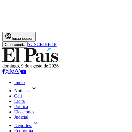
account_circle
Inicia sesión
SUSCRÍBETE
Crea cuenta
domingo, 9 de agosto de 2026
Inicio
expand_more
Noticias
Cali
Licita
Política
Elecciones
Judicial
expand_more
Deportes
Economía