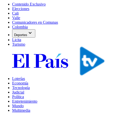
Contenido Exclusivo
Elecciones
Cali
Valle
Comunicadores en Comunas
Colombia
expand_more
Deportes
Licita
Turismo
Loterías
Economía
Tecnología
Judicial
Política
Entretenimiento
Mundo
Multimedia