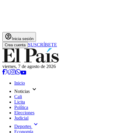
account_circle
Inicia sesión
SUSCRÍBETE
Crea cuenta
viernes, 7 de agosto de 2026
Inicio
expand_more
Noticias
Cali
Licita
Política
Elecciones
Judicial
expand_more
Deportes
Economía