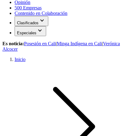
Opinión
500 Empresas
Contenido en Colaboración
expand_more
Clasificados
expand_more
Especiales
Es noticia:
Posesión en Cali
|
Minga Indígena en Cali
|
Verónica
Alcocer
Inicio