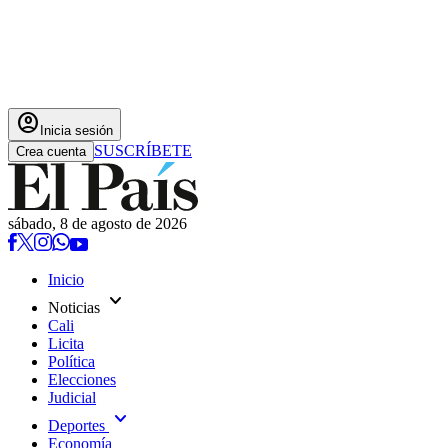
account_circle
Inicia sesión
SUSCRÍBETE
Crea cuenta
sábado, 8 de agosto de 2026
Inicio
expand_more
Noticias
Cali
Licita
Política
Elecciones
Judicial
expand_more
Deportes
Economía