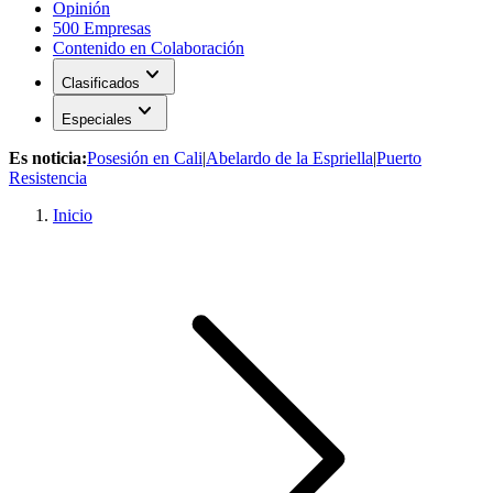
Opinión
500 Empresas
Contenido en Colaboración
expand_more
Clasificados
expand_more
Especiales
Es noticia:
Posesión en Cali
|
Abelardo de la Espriella
|
Puerto
Resistencia
Inicio