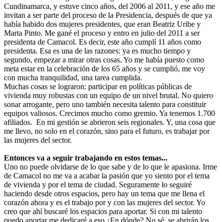
Cundinamarca, y estuve cinco años, del 2006 al 2011, y ese año me
invitan a ser parte del proceso de la Presidencia, después de que ya
había habido dos mujeres presidentes, que eran Beatriz Uribe y
Marta Pinto. Me gané el proceso y entro en julio del 2011 a ser
presidenta de Camacol. Es decir, este año cumplí 11 años como
presidenta. Esa es una de las razones: ya es mucho tiempo y
segundo, empezar a mirar otras cosas. Yo me había puesto como
meta estar en la celebración de los 65 años y se cumplió, me voy
con mucha tranquilidad, una tarea cumplida.
Muchas cosas se lograron: participar en políticas públicas de
vivienda muy robustas con un equipo de un nivel brutal. No quiero
sonar arrogante, pero uno también necesita talento para constituir
equipos valiosos. Crecimos mucho como gremio. Ya tenemos 1.700
afiliados. En mi gestión se abrieron seis regionales. Y, una cosa que
me llevo, no solo en el corazón, sino para el futuro, es trabajar por
las mujeres del sector.
Entonces va a seguir trabajando en estos temas...
Uno no puede olvidarse de lo que sabe y de lo que le apasiona. Irme
de Camacol no me va a acabar la pasión que yo siento por el tema
de vivienda y por el tema de ciudad. Seguramente lo seguiré
haciendo desde otros espacios, pero hay un tema que me llena el
corazón ahora y es el trabajo por y con las mujeres del sector. Yo
creo que ahí buscaré los espacios para aportar. Si con mi talento
puedo aportar me dedicaré a eso ¿En dónde? No sé, se abrirán los