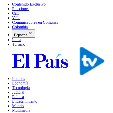
Contenido Exclusivo
Elecciones
Cali
Valle
Comunicadores en Comunas
Colombia
expand_more
Deportes
Licita
Turismo
Loterías
Economía
Tecnología
Judicial
Política
Entretenimiento
Mundo
Multimedia