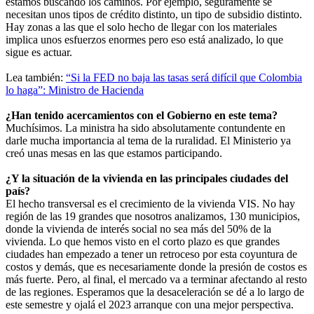
estamos buscando los caminos. Por ejemplo, seguramente se
necesitan unos tipos de crédito distinto, un tipo de subsidio distinto.
Hay zonas a las que el solo hecho de llegar con los materiales
implica unos esfuerzos enormes pero eso está analizado, lo que
sigue es actuar.
Lea también:
“Si la FED no baja las tasas será difícil que Colombia
lo haga”: Ministro de Hacienda
¿Han tenido acercamientos con el Gobierno en este tema?
Muchísimos. La ministra ha sido absolutamente contundente en
darle mucha importancia al tema de la ruralidad. El Ministerio ya
creó unas mesas en las que estamos participando.
¿Y la situación de la vivienda en las principales ciudades del
país?
El hecho transversal es el crecimiento de la vivienda VIS. No hay
región de las 19 grandes que nosotros analizamos, 130 municipios,
donde la vivienda de interés social no sea más del 50% de la
vivienda. Lo que hemos visto en el corto plazo es que grandes
ciudades han empezado a tener un retroceso por esta coyuntura de
costos y demás, que es necesariamente donde la presión de costos es
más fuerte. Pero, al final, el mercado va a terminar afectando al resto
de las regiones. Esperamos que la desaceleración se dé a lo largo de
este semestre y ojalá el 2023 arranque con una mejor perspectiva.