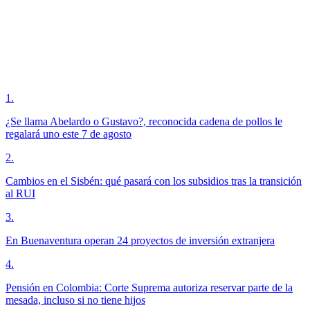
1
.
¿Se llama Abelardo o Gustavo?, reconocida cadena de pollos le
regalará uno este 7 de agosto
2
.
Cambios en el Sisbén: qué pasará con los subsidios tras la transición
al RUI
3
.
En Buenaventura operan 24 proyectos de inversión extranjera
4
.
Pensión en Colombia: Corte Suprema autoriza reservar parte de la
mesada, incluso si no tiene hijos