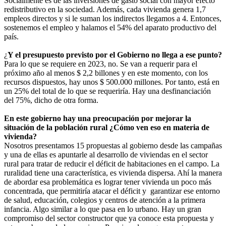
Socialmente es de las inversiones de gasto social con mayor efecto
redistributivo en la sociedad. Además, cada vivienda genera 1,7
empleos directos y si le suman los indirectos llegamos a 4. Entonces,
sostenemos el empleo y halamos el 54% del aparato productivo del
país.
¿
Y el presupuesto previsto por el Gobierno no llega a ese punto?
Para lo que se requiere en 2023, no. Se van a requerir para el
próximo año al menos $ 2,2 billones y en este momento, con los
recursos dispuestos, hay unos $ 500.000 millones. Por tanto, está en
un 25% del total de lo que se requeriría. Hay una desfinanciación
del 75%, dicho de otra forma.
En este gobierno hay una preocupación por mejorar la
situación de la población rural ¿Cómo ven eso en materia de
vivienda?
Nosotros presentamos 15 propuestas al gobierno desde las campañas
y una de ellas es apuntarle al desarrollo de viviendas en el sector
rural para tratar de reducir el déficit de habitaciones en el campo. La
ruralidad tiene una característica, es vivienda dispersa. Ahí la manera
de abordar esa problemática es lograr tener vivienda un poco más
concentrada, que permitiría atacar el déficit y garantizar ese entorno
de salud, educación, colegios y centros de atención a la primera
infancia. Algo similar a lo que pasa en lo urbano. Hay un gran
compromiso del sector constructor que ya conoce esta propuesta y