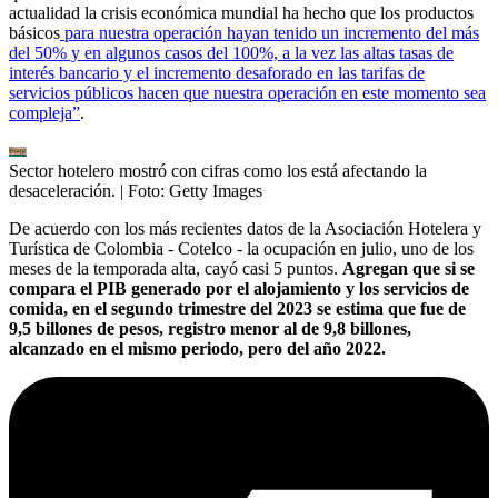
actualidad la crisis económica mundial ha hecho que los productos
básicos
para nuestra operación hayan tenido un incremento del más
del 50% y en algunos casos del 100%, a la vez las altas tasas de
interés bancario y el incremento desaforado en las tarifas de
servicios públicos hacen que nuestra operación en este momento sea
compleja”
.
Sector hotelero mostró con cifras como los está afectando la
desaceleración.
| Foto:
Getty Images
De acuerdo con los más recientes datos de la Asociación Hotelera y
Turística de Colombia - Cotelco - la ocupación en julio, uno de los
meses de la temporada alta, cayó casi 5 puntos.
Agregan que si se
compara el PIB generado por el alojamiento y los servicios de
comida, en el segundo trimestre del 2023 se estima que fue de
9,5 billones de pesos, registro menor al de 9,8 billones,
alcanzado en el mismo periodo, pero del año 2022.