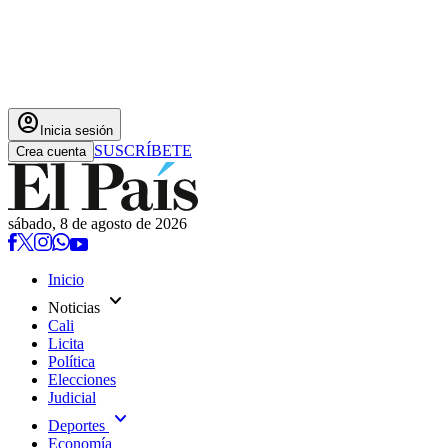
account_circle
Inicia sesión
SUSCRÍBETE
Crea cuenta
sábado, 8 de agosto de 2026
Inicio
expand_more
Noticias
Cali
Licita
Política
Elecciones
Judicial
expand_more
Deportes
Economía