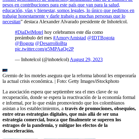
pesos en contribuciones para este país que van para la salud,
educación, vías y bienestar, somos legales, lo único que pedimos en
trabajar honestamente y darle trabajo a muchas personas que lo
necesitan
” destaca Alexander Alvarado presidente de Inhotelcol.
#DiaDelMotel
hoy celebramos este día como
preámbulo del mes
#AmoryAmistad
@IDTBogota
@Bogota
@DesarrolloBta
pic.twitter.com/g5MPAaQe2P
— Inhotelcol (@inhotelcol)
August 29, 2023
Gremio de los moteles asegura que la reforma laboral les empeoraría
la actual crisis económica.
| Foto:
Getty Images/iStockphoto
La asociación espera que septiembre sea el mes clave de su
recuperación, donde se espera la reactivación de la economía formal
e informal, por lo que están promoviendo que los colombianos
asistan a los establecimientos, a
través de promociones, obsequios,
entre otras estrategias digitales, que más allá de ser una
estrategia comercial, busca que finalmente se superen los
estragos de la pandemia, y mitigue los efectos de la
desaceleración.