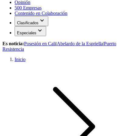
Opinión
500 Empresas
Contenido en Colaboración
expand_more
Clasificados
expand_more
Especiales
Es noticia:
Posesión en Cali
|
Abelardo de la Espriella
|
Puerto
Resistencia
Inicio