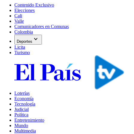
Contenido Exclusivo
Elecciones
Cali
Valle
Comunicadores en Comunas
Colombia
expand_more
Deportes
Licita
Turismo
Loterías
Economía
Tecnología
Judicial
Política
Entretenimiento
Mundo
Multimedia