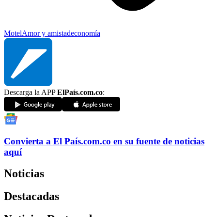
Motel
Amor y amistad
economía
Descarga la APP
ElPaís.com.co
:
Convierta a
El País
.com.co
en su fuente de noticias
aquí
Noticias
Destacadas