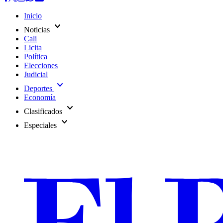
Inicio
expand_more
Noticias
Cali
Licita
Política
Elecciones
Judicial
expand_more
Deportes
Economía
expand_more
Clasificados
expand_more
Especiales