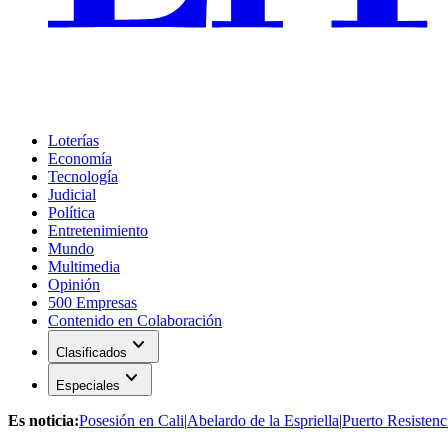
Loterías
Economía
Tecnología
Judicial
Política
Entretenimiento
Mundo
Multimedia
Opinión
500 Empresas
Contenido en Colaboración
expand_more
Clasificados
expand_more
Especiales
Es noticia:
Posesión en Cali
|
Abelardo de la Espriella
|
Puerto Resistenc