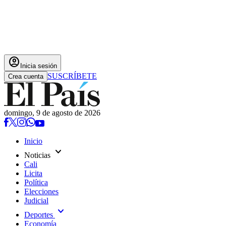
account_circle
Inicia sesión
SUSCRÍBETE
Crea cuenta
domingo, 9 de agosto de 2026
Inicio
expand_more
Noticias
Cali
Licita
Política
Elecciones
Judicial
expand_more
Deportes
Economía