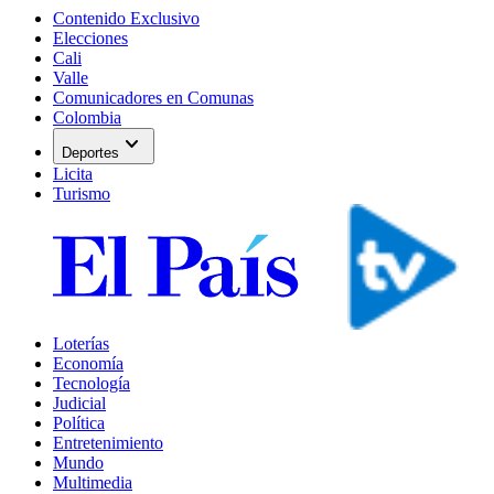
Contenido Exclusivo
Elecciones
Cali
Valle
Comunicadores en Comunas
Colombia
expand_more
Deportes
Licita
Turismo
Loterías
Economía
Tecnología
Judicial
Política
Entretenimiento
Mundo
Multimedia