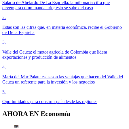
Salario de Abelardo De La Espriella: la millonaria cifra que
devengará como mandatario; esto se sabe del caso
2
.
Estas son las cifras que, en materia económica, recibe el Gobierno
de De la Espriella
3
.
Valle del Cauca: el motor agrícola de Colombia que lidera
exportaciones y producción de alimentos
4
.
María del Mar Palau: estas son las ventajas que hacen del Valle del
Cauca un referente para la inversión y los negocios
5
.
Oportunidades para construir país desde las regiones
AHORA EN
Economía