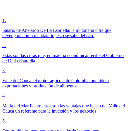
1
.
Salario de Abelardo De La Espriella: la millonaria cifra que
devengará como mandatario; esto se sabe del caso
2
.
Estas son las cifras que, en materia económica, recibe el Gobierno
de De la Espriella
3
.
Valle del Cauca: el motor agrícola de Colombia que lidera
exportaciones y producción de alimentos
4
.
María del Mar Palau: estas son las ventajas que hacen del Valle del
Cauca un referente para la inversión y los negocios
5
.
Oportunidades para construir país desde las regiones