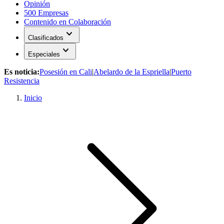
Opinión
500 Empresas
Contenido en Colaboración
expand_more
Clasificados
expand_more
Especiales
Es noticia:
Posesión en Cali
|
Abelardo de la Espriella
|
Puerto
Resistencia
Inicio