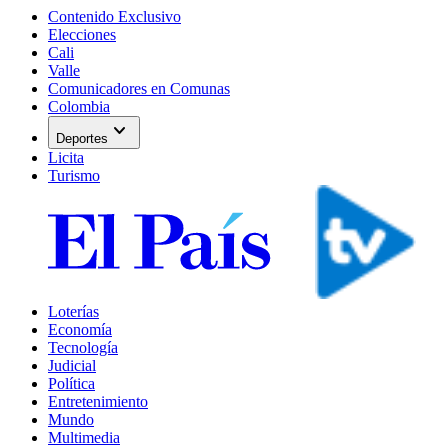
Contenido Exclusivo
Elecciones
Cali
Valle
Comunicadores en Comunas
Colombia
expand_more
Deportes
Licita
Turismo
Loterías
Economía
Tecnología
Judicial
Política
Entretenimiento
Mundo
Multimedia