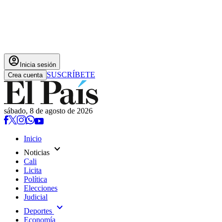
account_circle
Inicia sesión
SUSCRÍBETE
Crea cuenta
sábado, 8 de agosto de 2026
Inicio
expand_more
Noticias
Cali
Licita
Política
Elecciones
Judicial
expand_more
Deportes
Economía