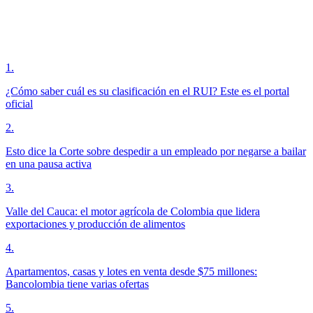
1
.
¿Cómo saber cuál es su clasificación en el RUI? Este es el portal
oficial
2
.
Esto dice la Corte sobre despedir a un empleado por negarse a bailar
en una pausa activa
3
.
Valle del Cauca: el motor agrícola de Colombia que lidera
exportaciones y producción de alimentos
4
.
Apartamentos, casas y lotes en venta desde $75 millones:
Bancolombia tiene varias ofertas
5
.