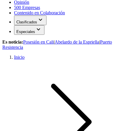
Opinión
500 Empresas
Contenido en Colaboración
expand_more
Clasificados
expand_more
Especiales
Es noticia:
Posesión en Cali
|
Abelardo de la Espriella
|
Puerto
Resistencia
Inicio