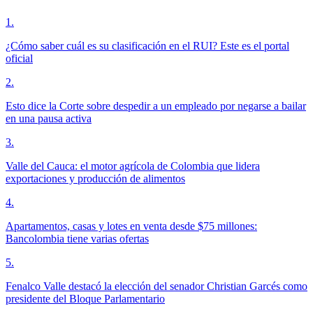
1
.
¿Cómo saber cuál es su clasificación en el RUI? Este es el portal
oficial
2
.
Esto dice la Corte sobre despedir a un empleado por negarse a bailar
en una pausa activa
3
.
Valle del Cauca: el motor agrícola de Colombia que lidera
exportaciones y producción de alimentos
4
.
Apartamentos, casas y lotes en venta desde $75 millones:
Bancolombia tiene varias ofertas
5
.
Fenalco Valle destacó la elección del senador Christian Garcés como
presidente del Bloque Parlamentario