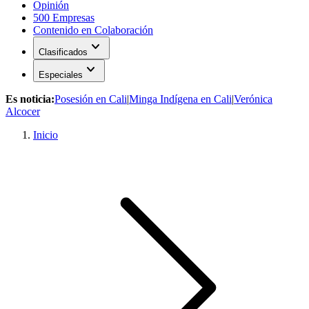
Opinión
500 Empresas
Contenido en Colaboración
expand_more
Clasificados
expand_more
Especiales
Es noticia:
Posesión en Cali
|
Minga Indígena en Cali
|
Verónica
Alcocer
Inicio