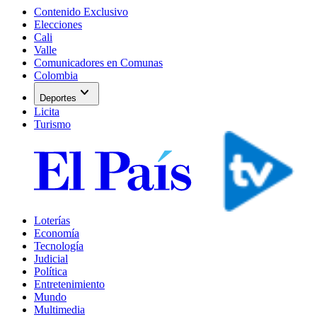
Contenido Exclusivo
Elecciones
Cali
Valle
Comunicadores en Comunas
Colombia
expand_more
Deportes
Licita
Turismo
Loterías
Economía
Tecnología
Judicial
Política
Entretenimiento
Mundo
Multimedia