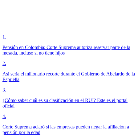
1
.
Pensión en Colombia: Corte Suprema autoriza reservar parte de la
mesada, incluso si no tiene hijos
2
.
Así sería el millonario recorte durante el Gobierno de Abelardo de la
Espriella
3
.
¿Cómo saber cuál es su clasificación en el RUI? Este es el portal
oficial
4
.
Corte Suprema aclaró si las empresas pueden negar la afiliación a
pensión por la edad