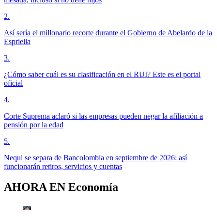
2
.
Así sería el millonario recorte durante el Gobierno de Abelardo de la
Espriella
3
.
¿Cómo saber cuál es su clasificación en el RUI? Este es el portal
oficial
4
.
Corte Suprema aclaró si las empresas pueden negar la afiliación a
pensión por la edad
5
.
Nequi se separa de Bancolombia en septiembre de 2026: así
funcionarán retiros, servicios y cuentas
AHORA EN
Economía