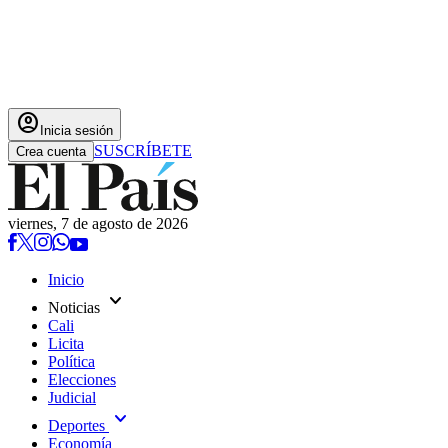
account_circle
Inicia sesión
SUSCRÍBETE
Crea cuenta
viernes, 7 de agosto de 2026
Inicio
expand_more
Noticias
Cali
Licita
Política
Elecciones
Judicial
expand_more
Deportes
Economía