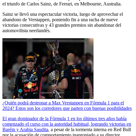
el triunfo de Carlos Sainz, de Ferrari, en Melbourne, Australia.
Sainz se llevó una espectacular victoria, luego de aprovechar el
abandono de Verstappen, poniendo fin a una racha de nueve
victorias consecutivas y 43 grandes premios sin abandonar del
automovilista neerlandés.
¿Quién podrá destronar a Max Verstappen en Fórmula 1 para el
2024? Estos son los corredores que parten con buenas posibilidades
El gran dominador de la Fórmula 1 en los últimos tres años había
comenzado el curso con la autoridad habitual, logrando victorias en
Baréin y Arabia Saudita
, a pesar de la tormenta interna en Red Bull
por la acusación de comportamiento inapropiado a su director