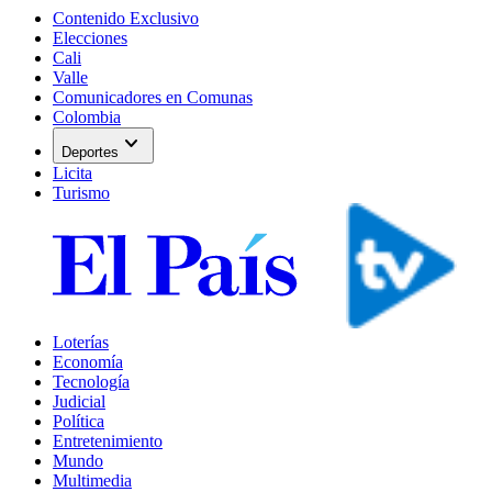
Contenido Exclusivo
Elecciones
Cali
Valle
Comunicadores en Comunas
Colombia
expand_more
Deportes
Licita
Turismo
Loterías
Economía
Tecnología
Judicial
Política
Entretenimiento
Mundo
Multimedia