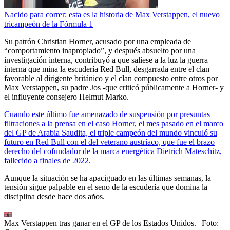
Nacido para correr: esta es la historia de Max Verstappen, el nuevo
tricampeón de la Fórmula 1
Su patrón Christian Horner, acusado por una empleada de
“comportamiento inapropiado”, y después absuelto por una
investigación interna, contribuyó a que saliese a la luz la guerra
interna que mina la escudería Red Bull, desgarrada entre el clan
favorable al dirigente británico y el clan compuesto entre otros por
Max Verstappen, su padre Jos -que criticó públicamente a Horner- y
el influyente consejero Helmut Marko.
Cuando este último fue amenazado de suspensión por presuntas
filtraciones a la prensa en el caso Horner, el mes pasado en el marco
del GP de Arabia Saudita, el triple campeón del mundo vinculó su
futuro en Red Bull con el del veterano austríaco, que fue el brazo
derecho del cofundador de la marca energética Dietrich Mateschitz,
fallecido a finales de 2022.
Aunque la situación se ha apaciguado en las últimas semanas, la
tensión sigue palpable en el seno de la escudería que domina la
disciplina desde hace dos años.
Max Verstappen tras ganar en el GP de los Estados Unidos.
| Foto: