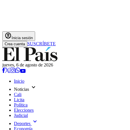
account_circle
Inicia sesión
SUSCRÍBETE
Crea cuenta
jueves, 6 de agosto de 2026
Inicio
expand_more
Noticias
Cali
Licita
Política
Elecciones
Judicial
expand_more
Deportes
Economía