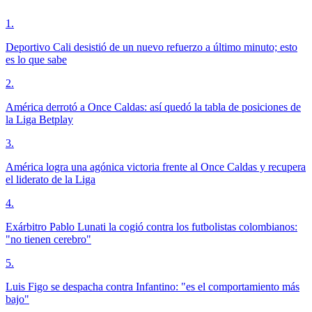
1
.
Deportivo Cali desistió de un nuevo refuerzo a último minuto; esto
es lo que sabe
2
.
América derrotó a Once Caldas: así quedó la tabla de posiciones de
la Liga Betplay
3
.
América logra una agónica victoria frente al Once Caldas y recupera
el liderato de la Liga
4
.
Exárbitro Pablo Lunati la cogió contra los futbolistas colombianos:
"no tienen cerebro"
5
.
Luis Figo se despacha contra Infantino: "es el comportamiento más
bajo"