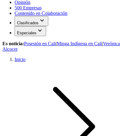
Opinión
500 Empresas
Contenido en Colaboración
expand_more
Clasificados
expand_more
Especiales
Es noticia:
Posesión en Cali
|
Minga Indígena en Cali
|
Verónica
Alcocer
Inicio