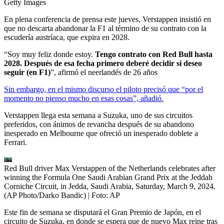
Getty Images
En plena conferencia de prensa este jueves, Verstappen insistió en
que no descarta abandonar la F1 al término de su contrato con la
escudería austríaca, que expira en 2028.
“Soy muy feliz donde estoy.
Tengo contrato con Red Bull hasta
2028. Después de esa fecha primero deberé decidir si deseo
seguir (en F1)
”, afirmó el neerlandés de 26 años
Sin embargo, en el mismo discurso el piloto precisó que “por el
momento no pienso mucho en esas cosas”, añadió.
Verstappen llega esta semana a Suzuka, uno de sus circuitos
preferidos, con ánimos de revancha después de su abandono
inesperado en Melbourne que ofreció un inesperado doblete a
Ferrari.
Red Bull driver Max Verstappen of the Netherlands celebrates after
winning the Formula One Saudi Arabian Grand Prix at the Jeddah
Corniche Circuit, in Jedda, Saudi Arabia, Saturday, March 9, 2024.
(AP Photo/Darko Bandic)
| Foto:
AP
Este fin de semana se disputará el Gran Premio de Japón, en el
circuito de Suzuka, en donde se espera que de nuevo Max reine tras