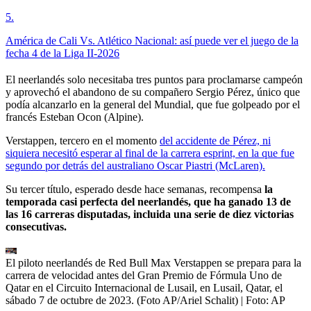
5
.
América de Cali Vs. Atlético Nacional: así puede ver el juego de la
fecha 4 de la Liga II-2026
El neerlandés solo necesitaba tres puntos para proclamarse campeón
y aprovechó el abandono de su compañero Sergio Pérez, único que
podía alcanzarlo en la general del Mundial, que fue golpeado por el
francés Esteban Ocon (Alpine).
Verstappen, tercero en el momento
del accidente de Pérez, ni
siquiera necesitó esperar al final de la carrera esprint, en la que fue
segundo por detrás del australiano Oscar Piastri (McLaren).
Su tercer título, esperado desde hace semanas, recompensa
la
temporada casi perfecta del neerlandés, que ha ganado 13 de
las 16 carreras disputadas, incluida una serie de diez victorias
consecutivas.
El piloto neerlandés de Red Bull Max Verstappen se prepara para la
carrera de velocidad antes del Gran Premio de Fórmula Uno de
Qatar en el Circuito Internacional de Lusail, en Lusail, Qatar, el
sábado 7 de octubre de 2023. (Foto AP/Ariel Schalit)
| Foto:
AP