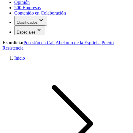
Opinión
500 Empresas
Contenido en Colaboración
expand_more
Clasificados
expand_more
Especiales
Es noticia:
Posesión en Cali
|
Abelardo de la Espriella
|
Puerto
Resistencia
Inicio