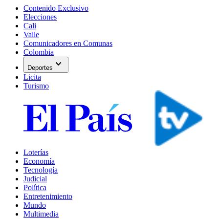
Contenido Exclusivo
Elecciones
Cali
Valle
Comunicadores en Comunas
Colombia
expand_more
Deportes
Licita
Turismo
Loterías
Economía
Tecnología
Judicial
Política
Entretenimiento
Mundo
Multimedia