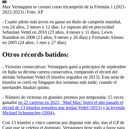
Max Verstappen se coronó como tricampeón de la Fórmula 1 (2021-
2022-2023)
| Foto:
AP
- Cuarto piloto más joven en ganar un título de campeón mundial,
con 24 años, 2 meses y 12 días. Le superan ahí en precocidad
Sebastian Vettel en 2010 (23 años, 4 meses y 11 días), Lewis
Hamilton en 2008 (23 años, 9 meses y 26 días) y Fernando Alonso
en 2005 (24 años, 1 mes y 27 días).
Otros récords batidos:
- Victorias consecutivas: Verstappen ganó a principios de septiembre
en Italia su décima carrera consecutiva, rompiendo el récord del
alemán Sebastian Vettel (9 triunfos seguidos en 2013). Esta seria de
triunfos se cerró en Singapur dos semanas más tarde, cuando el
neerlandés finalizó quinto.
- Número de victorias en grandes premios por temporada: 15 veces
ganador
en 22 carreras en 2022, ‘Mad Max’ borró el año pasado el
récord de 13 triunfos seguidos que tenían Vettel (2013) y la leyenda
Michael Schumacher (2004).
Con 13 triunfos y cinco carreras por disputar este año, tras el GP de
Catar que se celebra el domingo, Verstappen tiene todo a favor para