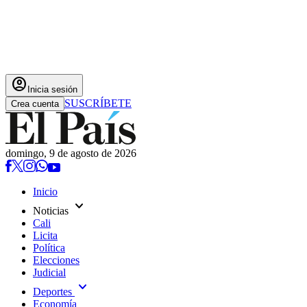
account_circle
Inicia sesión
SUSCRÍBETE
Crea cuenta
domingo, 9 de agosto de 2026
Inicio
expand_more
Noticias
Cali
Licita
Política
Elecciones
Judicial
expand_more
Deportes
Economía