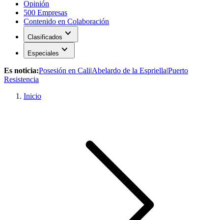
Opinión
500 Empresas
Contenido en Colaboración
expand_more
Clasificados
expand_more
Especiales
Es noticia:
Posesión en Cali
|
Abelardo de la Espriella
|
Puerto
Resistencia
Inicio