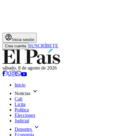
account_circle
Inicia sesión
SUSCRÍBETE
Crea cuenta
sábado, 8 de agosto de 2026
Inicio
expand_more
Noticias
Cali
Licita
Política
Elecciones
Judicial
expand_more
Deportes
Economía