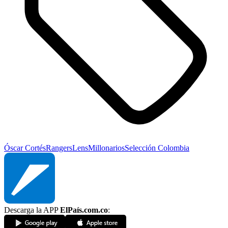
Óscar Cortés
Rangers
Lens
Millonarios
Selección Colombia
Descarga la APP
ElPaís.com.co
: