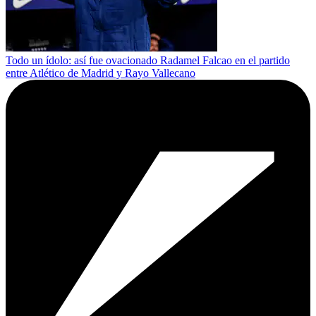
Todo un ídolo: así fue ovacionado Radamel Falcao en el partido
entre Atlético de Madrid y Rayo Vallecano