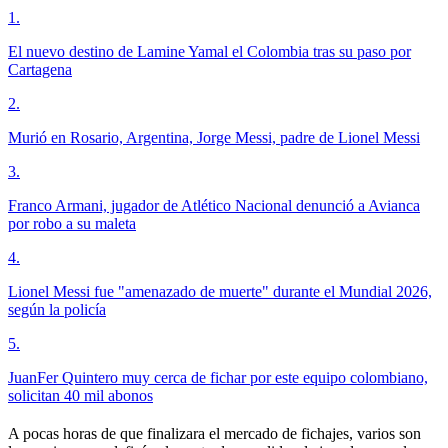
1
.
El nuevo destino de Lamine Yamal el Colombia tras su paso por
Cartagena
2
.
Murió en Rosario, Argentina, Jorge Messi, padre de Lionel Messi
3
.
Franco Armani, jugador de Atlético Nacional denunció a Avianca
por robo a su maleta
4
.
Lionel Messi fue "amenazado de muerte" durante el Mundial 2026,
según la policía
5
.
JuanFer Quintero muy cerca de fichar por este equipo colombiano,
solicitan 40 mil abonos
A pocas horas de que finalizara el mercado de fichajes, varios son