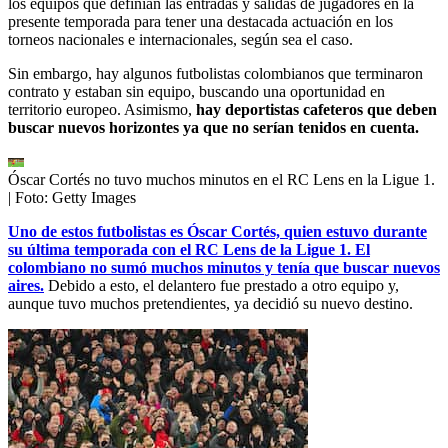
los equipos que definían las entradas y salidas de jugadores en la
presente temporada para tener una destacada actuación en los
torneos nacionales e internacionales, según sea el caso.
Sin embargo, hay algunos futbolistas colombianos que terminaron
contrato y estaban sin equipo, buscando una oportunidad en
territorio europeo. Asimismo,
hay deportistas cafeteros que deben
buscar nuevos horizontes ya que no serían tenidos en cuenta.
Óscar Cortés no tuvo muchos minutos en el RC Lens en la Ligue 1.
| Foto:
Getty Images
Uno de estos futbolistas es Óscar Cortés, quien estuvo durante
su última temporada con el RC Lens de la Ligue 1. El
colombiano no sumó muchos minutos y tenía que buscar nuevos
aires.
Debido a esto, el delantero fue prestado a otro equipo y,
aunque tuvo muchos pretendientes, ya decidió su nuevo destino.