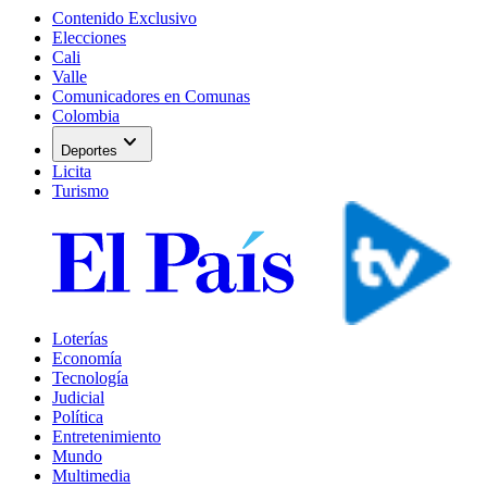
Contenido Exclusivo
Elecciones
Cali
Valle
Comunicadores en Comunas
Colombia
expand_more
Deportes
Licita
Turismo
Loterías
Economía
Tecnología
Judicial
Política
Entretenimiento
Mundo
Multimedia