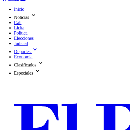
Inicio
expand_more
Noticias
Cali
Licita
Política
Elecciones
Judicial
expand_more
Deportes
Economía
expand_more
Clasificados
expand_more
Especiales