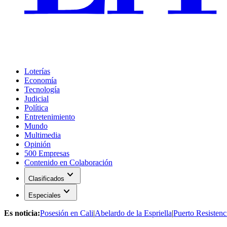
Loterías
Economía
Tecnología
Judicial
Política
Entretenimiento
Mundo
Multimedia
Opinión
500 Empresas
Contenido en Colaboración
expand_more
Clasificados
expand_more
Especiales
Es noticia:
Posesión en Cali
|
Abelardo de la Espriella
|
Puerto Resistenc