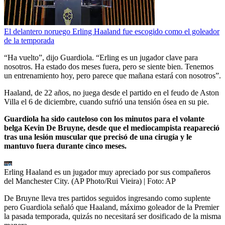
El delantero noruego Erling Haaland fue escogido como el goleador
de la temporada
“Ha vuelto”, dijo Guardiola. “Erling es un jugador clave para
nosotros. Ha estado dos meses fuera, pero se siente bien. Tenemos
un entrenamiento hoy, pero parece que mañana estará con nosotros”.
Haaland, de 22 años, no juega desde el partido en el feudo de Aston
Villa el 6 de diciembre, cuando sufrió una tensión ósea en su pie.
Guardiola ha sido cauteloso con los minutos para el volante
belga Kevin De Bruyne, desde que el mediocampista reapareció
tras una lesión muscular que precisó de una cirugía y le
mantuvo fuera durante cinco meses.
Erling Haaland es un jugador muy apreciado por sus compañeros
del Manchester City. (AP Photo/Rui Vieira)
| Foto:
AP
De Bruyne lleva tres partidos seguidos ingresando como suplente
pero Guardiola señaló que Haaland, máximo goleador de la Premier
la pasada temporada, quizás no necesitará ser dosificado de la misma