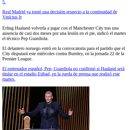
5
.
Real Madrid ya tomó una decisión respecto a la continuidad de
Vinícius Jr
Erling Haaland volvería a jugar con el Manchester City tras una
ausencia de casi dos meses por una lesión en el pie, indicó el martes
el técnico Pep Guardiola.
El delantero noruego entró en la convocatoria para el partido que el
City disputará este miércoles contra Burnley, en la jornada 22 de la
Premier League.
El entrenador español, Pep, Guardiola no confirmó si Haaland será
titular en el estadio Etihad, en la rueda de prensa que realizó este
martes.