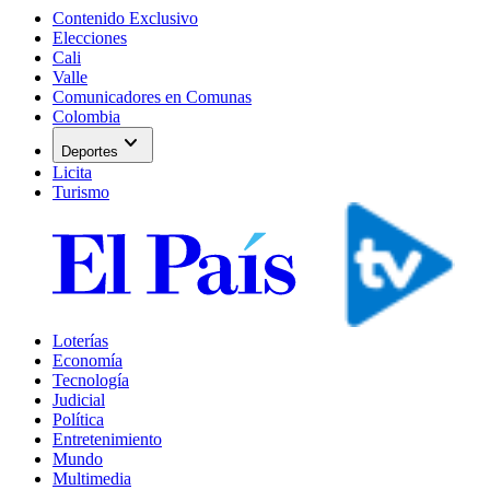
Contenido Exclusivo
Elecciones
Cali
Valle
Comunicadores en Comunas
Colombia
expand_more
Deportes
Licita
Turismo
Loterías
Economía
Tecnología
Judicial
Política
Entretenimiento
Mundo
Multimedia