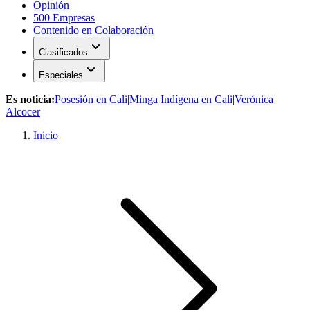
Opinión
500 Empresas
Contenido en Colaboración
expand_more
Clasificados
expand_more
Especiales
Es noticia:
Posesión en Cali
|
Minga Indígena en Cali
|
Verónica
Alcocer
Inicio