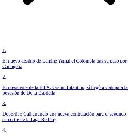
1
.
El nuevo destino de Lamine Yamal el Colombia tras su paso por
Cartagena
2
.
El presidente de la FIFA, Gianni Infantino, sí llegó a Cali para la
posesión de De la Espriella
3
.
Deportivo Cali anunció una nueva contratación para el segundo
semestre de la Liga BetPlay
4
.