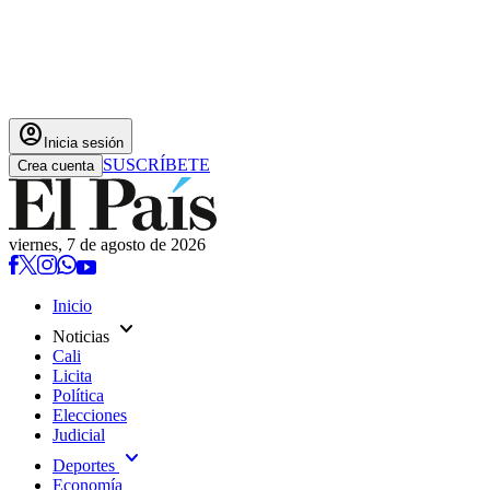
account_circle
Inicia sesión
SUSCRÍBETE
Crea cuenta
viernes, 7 de agosto de 2026
Inicio
expand_more
Noticias
Cali
Licita
Política
Elecciones
Judicial
expand_more
Deportes
Economía