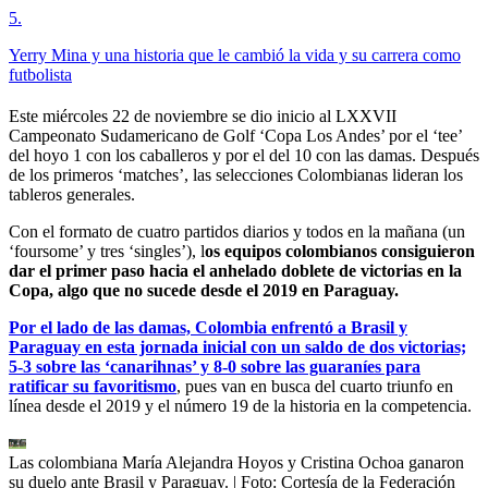
5
.
Yerry Mina y una historia que le cambió la vida y su carrera como
futbolista
Este miércoles 22 de noviembre se dio inicio al LXXVII
Campeonato Sudamericano de Golf ‘Copa Los Andes’ por el ‘tee’
del hoyo 1 con los caballeros y por el del 10 con las damas. Después
de los primeros ‘matches’, las selecciones Colombianas lideran los
tableros generales.
Con el formato de cuatro partidos diarios y todos en la mañana (un
‘foursome’ y tres ‘singles’), l
os equipos colombianos consiguieron
dar el primer paso hacia el anhelado doblete de victorias en la
Copa, algo que no sucede desde el 2019 en Paraguay.
Por el lado de las damas, Colombia enfrentó a Brasil y
Paraguay en esta jornada inicial con un saldo de dos victorias;
5-3 sobre las ‘canarihnas’ y 8-0 sobre las guaraníes para
ratificar su favoritismo
, pues van en busca del cuarto triunfo en
línea desde el 2019 y el número 19 de la historia en la competencia.
Las colombiana María Alejandra Hoyos y Cristina Ochoa ganaron
su duelo ante Brasil y Paraguay.
| Foto:
Cortesía de la Federación