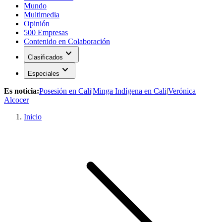
Mundo
Multimedia
Opinión
500 Empresas
Contenido en Colaboración
expand_more
Clasificados
expand_more
Especiales
Es noticia:
Posesión en Cali
|
Minga Indígena en Cali
|
Verónica
Alcocer
Inicio