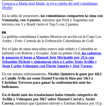
Conozca a María José Marín, la joya caleña del golf colombiano
(Perfil)
En la tabla de posiciones,
las colombianas comparten la cima con
Venezuela, con 4 puntos
, mientras que Perú y Argentina son
terceros con 3 y Brasil cierra el Top-5 con 2 puntos.
La golfista colombiana Catalina Monroy en acción en la Copa Los
Andes.
| Foto:
Cortesía de la Federación Colombiana de Golf.
Por el lado de rama masculina estuvo más reñido y Colombia se
enfrentó con Bolivia y Ecuador. Ante su primer rival,
los cafeteros
le ganaron el juego a Manuel José Merizalde por 2Up con
Sebastián Mclean y empataron otro a Carlos Jesús Ardila y
Juan Carlos Velásquez con Flavio Sameja y José Vargas.
En ese mismo enfrentamiento,
Nicolás Quintero le ganó por 4&3
a Camilo Ávila así como Daniel Faccini lo hizo por 5&3 a
Christian Terceros para ganar la confrontación ante los
bolivianos.
En el duelo ante los ecuatorianos hubo triunfo categórico de
Ardila y Velásquez por 9&7 sobre Manuel Corral y Javier
Correa
, mientras que Quintero derrotó a Esteban Missura por 1Up.