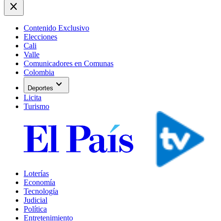
close
Contenido Exclusivo
Elecciones
Cali
Valle
Comunicadores en Comunas
Colombia
expand_more
Deportes
Licita
Turismo
Loterías
Economía
Tecnología
Judicial
Política
Entretenimiento