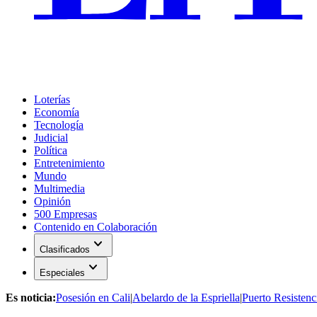
Loterías
Economía
Tecnología
Judicial
Política
Entretenimiento
Mundo
Multimedia
Opinión
500 Empresas
Contenido en Colaboración
expand_more
Clasificados
expand_more
Especiales
Es noticia:
Posesión en Cali
|
Abelardo de la Espriella
|
Puerto Resistenc