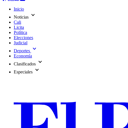
Inicio
expand_more
Noticias
Cali
Licita
Política
Elecciones
Judicial
expand_more
Deportes
Economía
expand_more
Clasificados
expand_more
Especiales