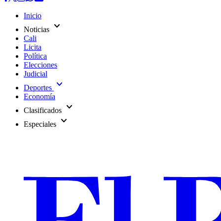
Inicio
expand_more
Noticias
Cali
Licita
Política
Elecciones
Judicial
expand_more
Deportes
Economía
expand_more
Clasificados
expand_more
Especiales