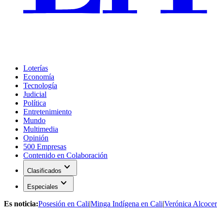
Loterías
Economía
Tecnología
Judicial
Política
Entretenimiento
Mundo
Multimedia
Opinión
500 Empresas
Contenido en Colaboración
expand_more
Clasificados
expand_more
Especiales
Es noticia:
Posesión en Cali
|
Minga Indígena en Cali
|
Verónica Alcocer