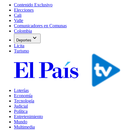
Contenido Exclusivo
Elecciones
Cali
Valle
Comunicadores en Comunas
Colombia
expand_more
Deportes
Licita
Turismo
Loterías
Economía
Tecnología
Judicial
Política
Entretenimiento
Mundo
Multimedia