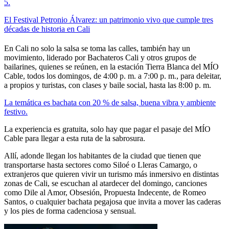
5
.
El Festival Petronio Álvarez: un patrimonio vivo que cumple tres
décadas de historia en Cali
En Cali no solo la salsa se toma las calles, también hay un
movimiento, liderado por Bachateros Cali y otros grupos de
bailarines, quienes se reúnen, en la estación Tierra Blanca del MÍO
Cable, todos los domingos, de 4:00 p. m. a 7:00 p. m., para deleitar,
a propios y turistas, con clases y baile social, hasta las 8:00 p. m.
La temática es bachata con 20 % de salsa, buena vibra y ambiente
festivo.
La experiencia es gratuita, solo hay que pagar el pasaje del MÍO
Cable para llegar a esta ruta de la sabrosura.
Allí, adonde llegan los habitantes de la ciudad que tienen que
transportarse hasta sectores como Siloé o Lleras Camargo, o
extranjeros que quieren vivir un turismo más inmersivo en distintas
zonas de Cali, se escuchan al atardecer del domingo, canciones
como Dile al Amor, Obsesión, Propuesta Indecente, de Romeo
Santos, o cualquier bachata pegajosa que invita a mover las caderas
y los pies de forma cadenciosa y sensual.