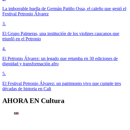
La imborrable huella de Germán Patiño Ossa, el caleño que gestó el
Festival Petronio Álvarez
3
.
El Grupo Palmeras, una institución de los violines caucanos que
triunfó en el Petronio
4
.
El Petronio Álvarez: un legado que retumba en 30 ediciones de
dignidad y transformación afro
5
.
El Festival Petronio Álvarez: un patrimonio vivo que cumple tres
décadas de historia en Cali
AHORA EN
Cultura