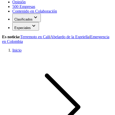
Opinión
500 Empresas
Contenido en Colaboración
expand_more
Clasificados
expand_more
Especiales
Es noticia:
Terremoto en Cali
|
Abelardo de la Espriella
|
Emergencia
en Colombia
Inicio