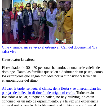
Cine y rumba, así se vivió el estreno en Cali del documental ‘La
salsa vive’
Convocatoria exitosa
El resultado: de 50 a 70 personas bailando, en una tarde caleña de
domingo. Tanto las familias que salen a disfrutar de un paseo, como
los extranjeros que llegan movidos por la curiosidad y terminan
enamorándose del ritmo.
Al caer la tarde, se llega al clímax de la fiesta y se intercambian las
parejas de baile, sin distinción de origen ni credo.
Todos están
invitados a bailar, aunque no bailen, no hay bullying, no es un
concurso, es un rato de esparcimiento, y a la vez una experiencia
cultural única, que le da la bienvenida al turista y le confirma al