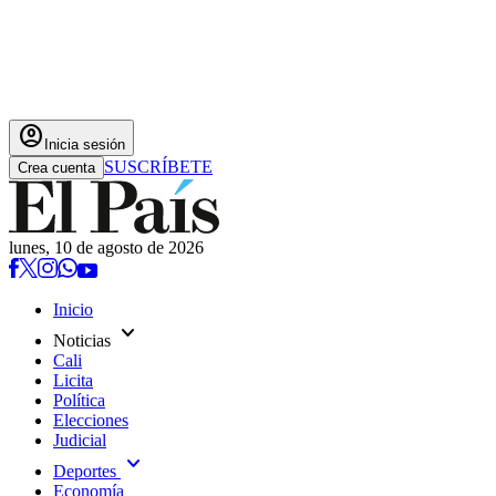
account_circle
Inicia sesión
SUSCRÍBETE
Crea cuenta
lunes, 10 de agosto de 2026
Inicio
expand_more
Noticias
Cali
Licita
Política
Elecciones
Judicial
expand_more
Deportes
Economía