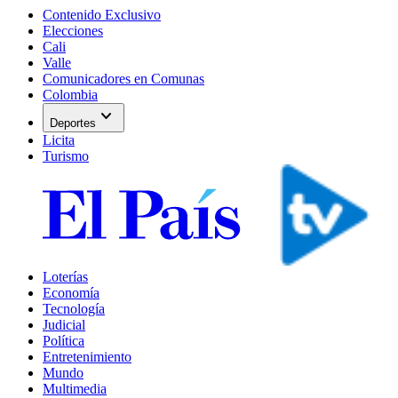
Contenido Exclusivo
Elecciones
Cali
Valle
Comunicadores en Comunas
Colombia
expand_more
Deportes
Licita
Turismo
Loterías
Economía
Tecnología
Judicial
Política
Entretenimiento
Mundo
Multimedia