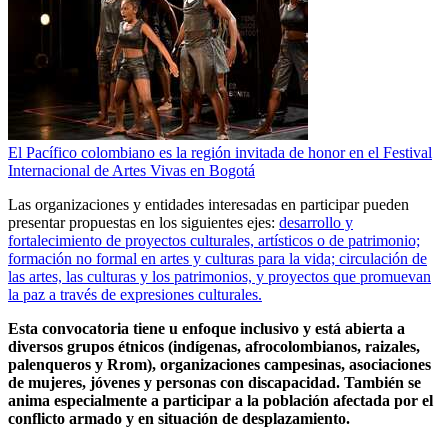
El Pacífico colombiano es la región invitada de honor en el Festival
Internacional de Artes Vivas en Bogotá
Las organizaciones y entidades interesadas en participar pueden
presentar propuestas en los siguientes ejes:
desarrollo y
fortalecimiento de proyectos culturales, artísticos o de patrimonio;
formación no formal en artes y culturas para la vida; circulación de
las artes, las culturas y los patrimonios, y proyectos que promuevan
la paz a través de expresiones culturales.
Esta convocatoria tiene u enfoque inclusivo y está abierta a
diversos grupos étnicos (indígenas, afrocolombianos, raizales,
palenqueros y Rrom), organizaciones campesinas, asociaciones
de mujeres, jóvenes y personas con discapacidad. También se
anima especialmente a participar a la población afectada por el
conflicto armado y en situación de desplazamiento.