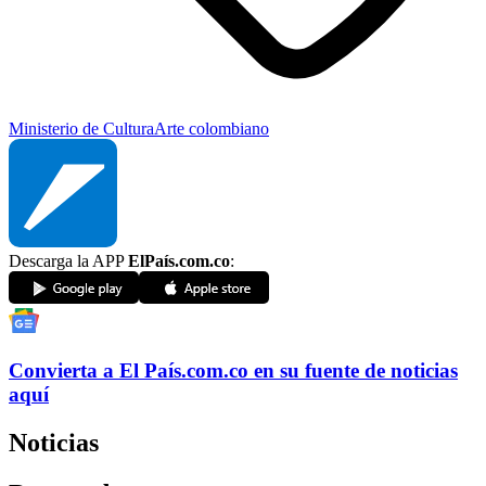
Ministerio de Cultura
Arte colombiano
Descarga la APP
ElPaís.com.co
:
Convierta a
El País
.com.co
en su fuente de noticias
aquí
Noticias