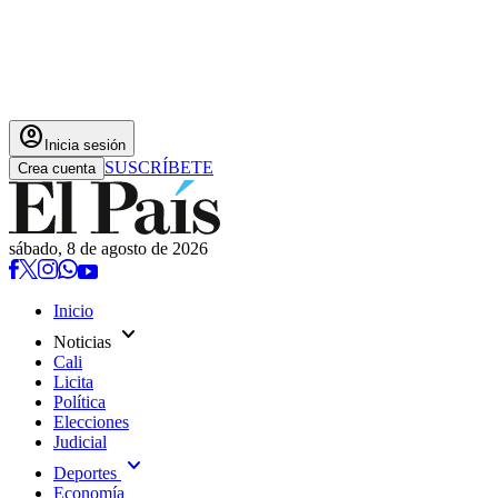
account_circle
Inicia sesión
SUSCRÍBETE
Crea cuenta
sábado, 8 de agosto de 2026
Inicio
expand_more
Noticias
Cali
Licita
Política
Elecciones
Judicial
expand_more
Deportes
Economía