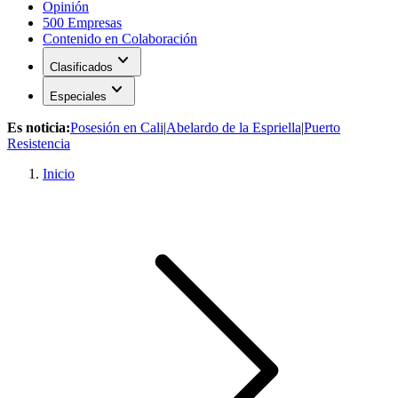
Opinión
500 Empresas
Contenido en Colaboración
expand_more
Clasificados
expand_more
Especiales
Es noticia:
Posesión en Cali
|
Abelardo de la Espriella
|
Puerto
Resistencia
Inicio