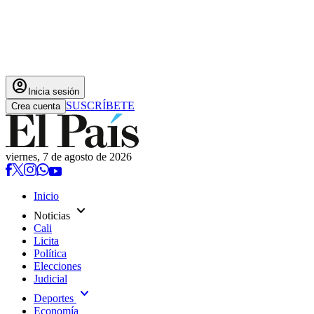
account_circle
Inicia sesión
SUSCRÍBETE
Crea cuenta
viernes, 7 de agosto de 2026
Inicio
expand_more
Noticias
Cali
Licita
Política
Elecciones
Judicial
expand_more
Deportes
Economía