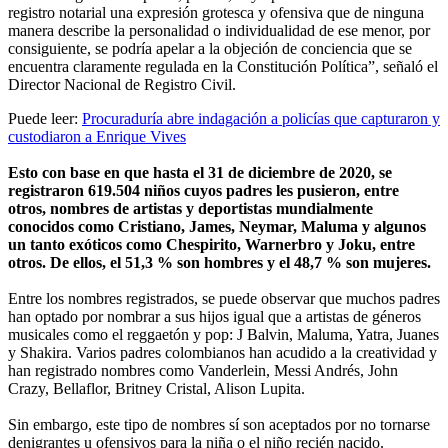
registro notarial una expresión grotesca y ofensiva que de ninguna
manera describe la personalidad o individualidad de ese menor, por
consiguiente, se podría apelar a la objeción de conciencia que se
encuentra claramente regulada en la Constitución Política”, señaló el
Director Nacional de Registro Civil.
Puede leer:
Procuraduría abre indagación a policías que capturaron y
custodiaron a Enrique Vives
Esto con base en que hasta el 31 de diciembre de 2020, se
registraron 619.504 niños cuyos padres les pusieron, entre
otros, nombres de artistas y deportistas mundialmente
conocidos como Cristiano, James, Neymar, Maluma y algunos
un tanto exóticos como Chespirito, Warnerbro y Joku, entre
otros. De ellos, el 51,3 % son hombres y el 48,7 % son mujeres.
Entre los nombres registrados, se puede observar que muchos padres
han optado por nombrar a sus hijos igual que a artistas de géneros
musicales como el reggaetón y pop: J Balvin, Maluma, Yatra, Juanes
y Shakira. Varios padres colombianos han acudido a la creatividad y
han registrado nombres como Vanderlein, Messi Andrés, John
Crazy, Bellaflor, Britney Cristal, Alison Lupita.
Sin embargo, este tipo de nombres sí son aceptados por no tornarse
denigrantes u ofensivos para la niña o el niño recién nacido.