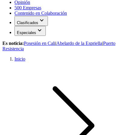
Opinión
500 Empresas
Contenido en Colaboración
expand_more
Clasificados
expand_more
Especiales
Es noticia:
Posesión en Cali
|
Abelardo de la Espriella
|
Puerto
Resistencia
Inicio