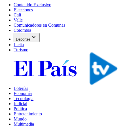
Contenido Exclusivo
Elecciones
Cali
Valle
Comunicadores en Comunas
Colombia
expand_more
Deportes
Licita
Turismo
Loterías
Economía
Tecnología
Judicial
Política
Entretenimiento
Mundo
Multimedia