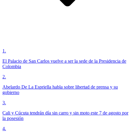
1
.
El Palacio de San Carlos vuelve a ser la sede de la Presidencia de
Colombia
2
.
Abelardo De La Espriella habla sobre libertad de prensa y su
gobierno
3
.
Cali y Cúcuta tendrán día sin carro y sin moto este 7 de agosto por
la posesión
4
.