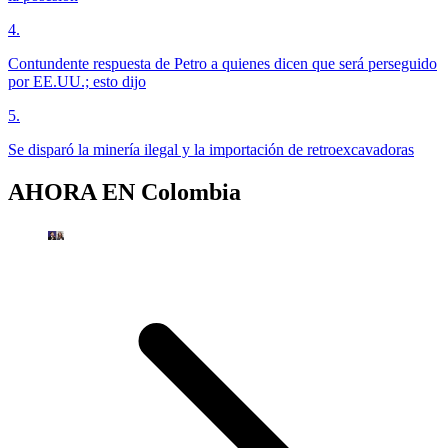
4
.
Contundente respuesta de Petro a quienes dicen que será perseguido
por EE.UU.; esto dijo
5
.
Se disparó la minería ilegal y la importación de retroexcavadoras
AHORA EN
Colombia