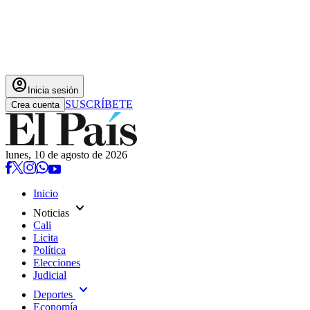
account_circle
Inicia sesión
SUSCRÍBETE
Crea cuenta
lunes, 10 de agosto de 2026
Inicio
expand_more
Noticias
Cali
Licita
Política
Elecciones
Judicial
expand_more
Deportes
Economía