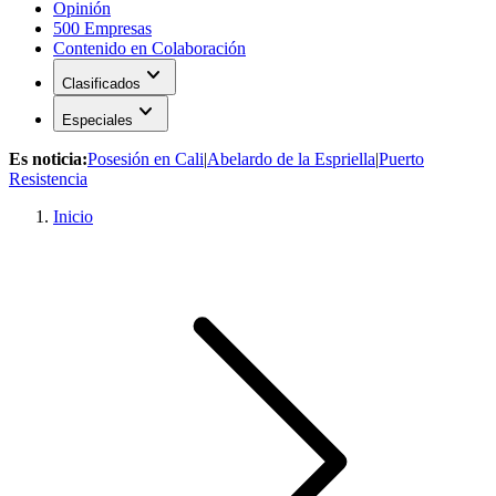
Opinión
500 Empresas
Contenido en Colaboración
expand_more
Clasificados
expand_more
Especiales
Es noticia:
Posesión en Cali
|
Abelardo de la Espriella
|
Puerto
Resistencia
Inicio