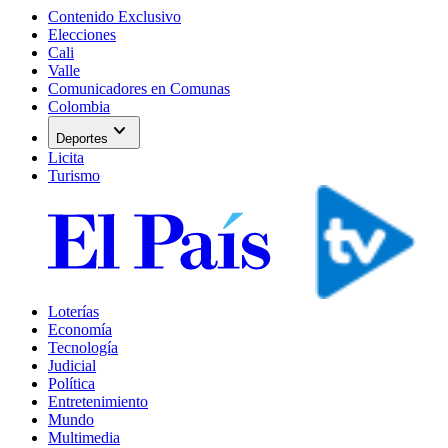
Contenido Exclusivo
Elecciones
Cali
Valle
Comunicadores en Comunas
Colombia
expand_more
Deportes
Licita
Turismo
Loterías
Economía
Tecnología
Judicial
Política
Entretenimiento
Mundo
Multimedia