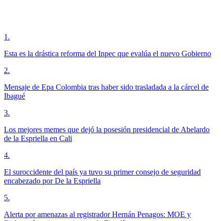
1
.
Esta es la drástica reforma del Inpec que evalúa el nuevo Gobierno
2
.
Mensaje de Epa Colombia tras haber sido trasladada a la cárcel de
Ibagué
3
.
Los mejores memes que dejó la posesión presidencial de Abelardo
de la Espriella en Cali
4
.
El suroccidente del país ya tuvo su primer consejo de seguridad
encabezado por De la Espriella
5
.
Alerta por amenazas al registrador Hernán Penagos: MOE y