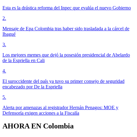
Esta es la drástica reforma del Inpec que evalúa el nuevo Gobierno
2
.
Mensaje de Epa Colombia tras haber sido trasladada a la cárcel de
Ibagué
3
.
Los mejores memes que dejó la posesión presidencial de Abelardo
de la Espriella en Cali
4
.
El suroccidente del país ya tuvo su primer consejo de seguridad
encabezado por De la Espriella
5
.
Alerta por amenazas al registrador Hernán Penagos: MOE y
Defensoría exigen acciones a la Fiscalía
AHORA EN
Colombia