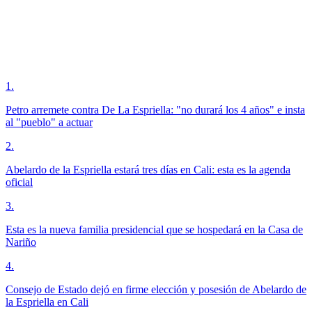
1
.
Petro arremete contra De La Espriella: "no durará los 4 años" e insta
al "pueblo" a actuar
2
.
Abelardo de la Espriella estará tres días en Cali: esta es la agenda
oficial
3
.
Esta es la nueva familia presidencial que se hospedará en la Casa de
Nariño
4
.
Consejo de Estado dejó en firme elección y posesión de Abelardo de
la Espriella en Cali