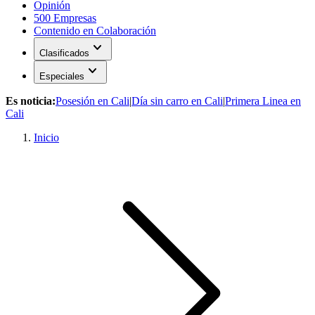
Opinión
500 Empresas
Contenido en Colaboración
expand_more
Clasificados
expand_more
Especiales
Es noticia:
Posesión en Cali
|
Día sin carro en Cali
|
Primera Linea en
Cali
Inicio