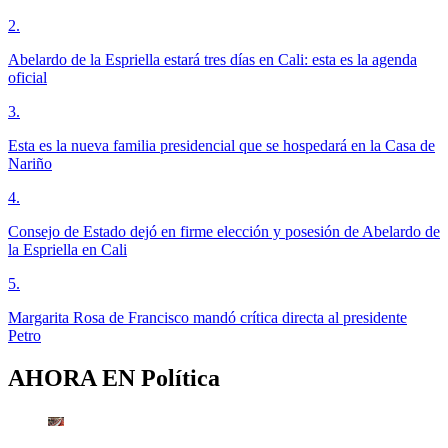
2
.
Abelardo de la Espriella estará tres días en Cali: esta es la agenda
oficial
3
.
Esta es la nueva familia presidencial que se hospedará en la Casa de
Nariño
4
.
Consejo de Estado dejó en firme elección y posesión de Abelardo de
la Espriella en Cali
5
.
Margarita Rosa de Francisco mandó crítica directa al presidente
Petro
AHORA EN
Política