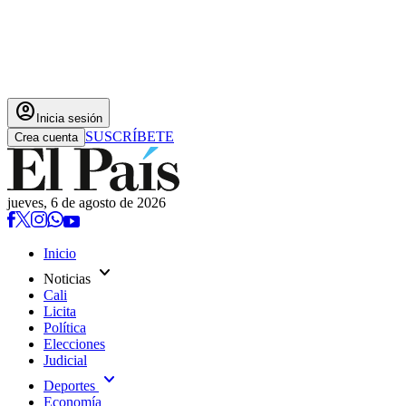
account_circle
Inicia sesión
SUSCRÍBETE
Crea cuenta
jueves, 6 de agosto de 2026
Inicio
expand_more
Noticias
Cali
Licita
Política
Elecciones
Judicial
expand_more
Deportes
Economía