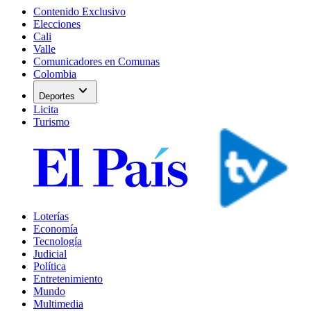
Contenido Exclusivo
Elecciones
Cali
Valle
Comunicadores en Comunas
Colombia
expand_more
Deportes
Licita
Turismo
Loterías
Economía
Tecnología
Judicial
Política
Entretenimiento
Mundo
Multimedia