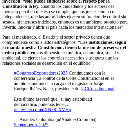
inversión, “solo puede edificarse sobre el respeto por la
Constitución la ley.
Cuando los ciudadanos y los actores del
mercado perciben que eso se cumple, que los jueces obran con
independencia, que las autoridades ejercen su función de control sin
sesgos, ni intereses indebidos, entonces es un ambiente propicio para
invertir, innovar y abrir el país hacia los mercados internacionales”.
Para el magistrado, el Estado y el sector privado tienen que
comprenderse como aliados estratégicos.
“Las instituciones, según
lo manda nuestra Constitución, tienen la misión de preservar el
orden público en sus
dimensiones política, económica, social y
ambiental, de ejercer los controles necesarios y asegurar que las
relaciones sociales se desarrollen en el equilibrio”.
#CongresoExportadores2025
Continuamos con la
conferencia 'El control de la Corte Constitucional en el
ámbito económico', a cargo del magistrado Jorge
Enrique Ibáñez Najar, presidente de
@CConstitucional
.
Este último aseveró que "si hay estabilidad
democrática, podemos tener…
pic.twitter.com/dXNzRsXVHp
— Analdex Colombia (@AnaldexColombia)
September 5, 2025