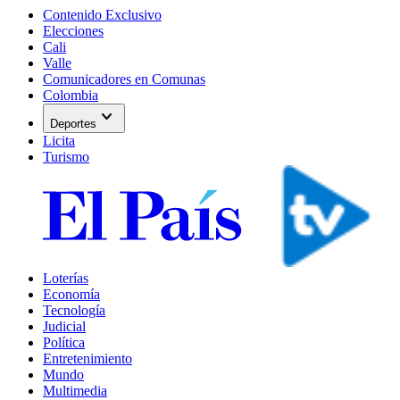
Contenido Exclusivo
Elecciones
Cali
Valle
Comunicadores en Comunas
Colombia
expand_more
Deportes
Licita
Turismo
Loterías
Economía
Tecnología
Judicial
Política
Entretenimiento
Mundo
Multimedia