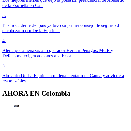
Los mejores memes que dejó la posesión presidencial de Abelardo
de la Espriella en Cali
3
.
El suroccidente del país ya tuvo su primer consejo de seguridad
encabezado por De la Espriella
4
.
Alerta por amenazas al registrador Hernán Penagos: MOE y
Defensoría exigen acciones a la Fiscalía
5
.
Abelardo De La Espriella condena atentado en Cauca y advierte a
responsables
AHORA EN
Colombia