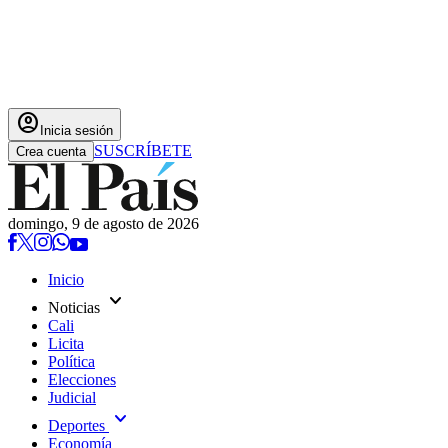
account_circle
Inicia sesión
SUSCRÍBETE
Crea cuenta
domingo, 9 de agosto de 2026
Inicio
expand_more
Noticias
Cali
Licita
Política
Elecciones
Judicial
expand_more
Deportes
Economía