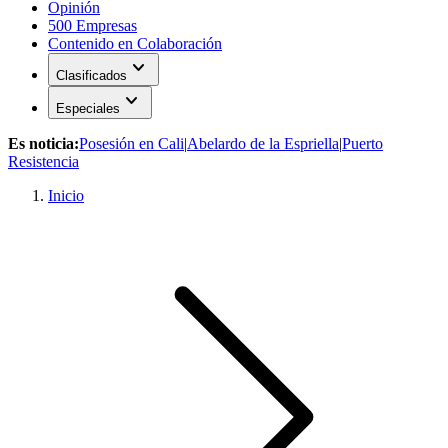
Opinión
500 Empresas
Contenido en Colaboración
expand_more
Clasificados
expand_more
Especiales
Es noticia:
Posesión en Cali
|
Abelardo de la Espriella
|
Puerto
Resistencia
Inicio