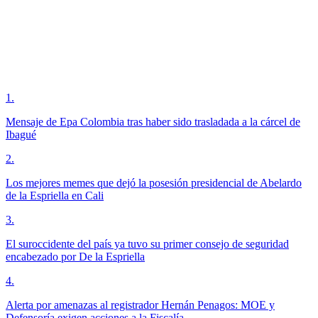
1
.
Mensaje de Epa Colombia tras haber sido trasladada a la cárcel de
Ibagué
2
.
Los mejores memes que dejó la posesión presidencial de Abelardo
de la Espriella en Cali
3
.
El suroccidente del país ya tuvo su primer consejo de seguridad
encabezado por De la Espriella
4
.
Alerta por amenazas al registrador Hernán Penagos: MOE y
Defensoría exigen acciones a la Fiscalía