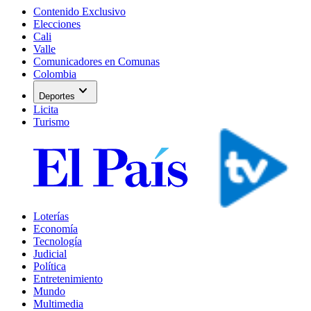
Contenido Exclusivo
Elecciones
Cali
Valle
Comunicadores en Comunas
Colombia
expand_more
Deportes
Licita
Turismo
Loterías
Economía
Tecnología
Judicial
Política
Entretenimiento
Mundo
Multimedia