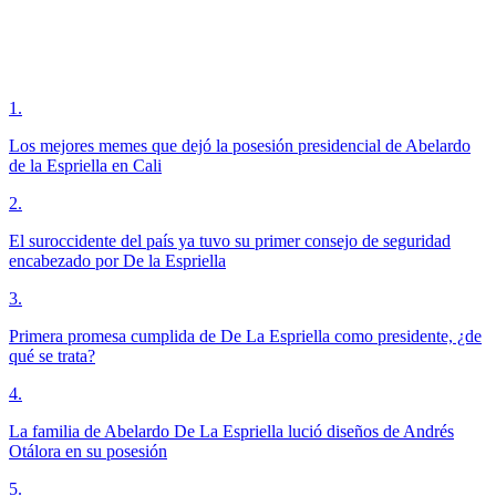
1
.
Los mejores memes que dejó la posesión presidencial de Abelardo
de la Espriella en Cali
2
.
El suroccidente del país ya tuvo su primer consejo de seguridad
encabezado por De la Espriella
3
.
Primera promesa cumplida de De La Espriella como presidente, ¿de
qué se trata?
4
.
La familia de Abelardo De La Espriella lució diseños de Andrés
Otálora en su posesión
5
.