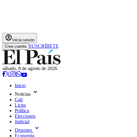
account_circle
Inicia sesión
SUSCRÍBETE
Crea cuenta
sábado, 8 de agosto de 2026
Inicio
expand_more
Noticias
Cali
Licita
Política
Elecciones
Judicial
expand_more
Deportes
Economía