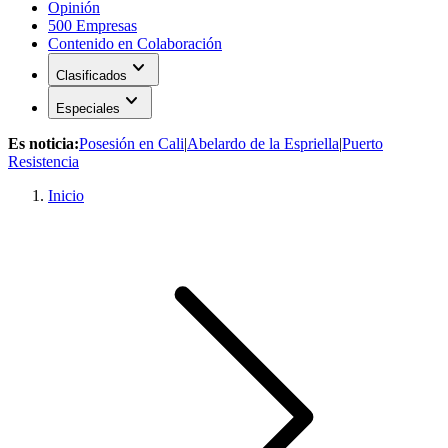
Opinión
500 Empresas
Contenido en Colaboración
expand_more
Clasificados
expand_more
Especiales
Es noticia:
Posesión en Cali
|
Abelardo de la Espriella
|
Puerto
Resistencia
Inicio