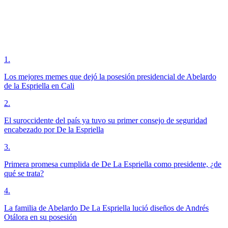
1
.
Los mejores memes que dejó la posesión presidencial de Abelardo
de la Espriella en Cali
2
.
El suroccidente del país ya tuvo su primer consejo de seguridad
encabezado por De la Espriella
3
.
Primera promesa cumplida de De La Espriella como presidente, ¿de
qué se trata?
4
.
La familia de Abelardo De La Espriella lució diseños de Andrés
Otálora en su posesión