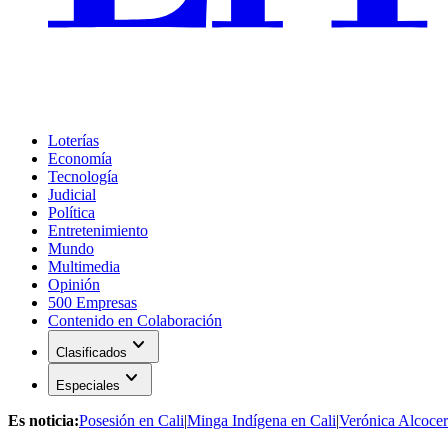
Loterías
Economía
Tecnología
Judicial
Política
Entretenimiento
Mundo
Multimedia
Opinión
500 Empresas
Contenido en Colaboración
expand_more
Clasificados
expand_more
Especiales
Es noticia:
Posesión en Cali
|
Minga Indígena en Cali
|
Verónica Alcocer