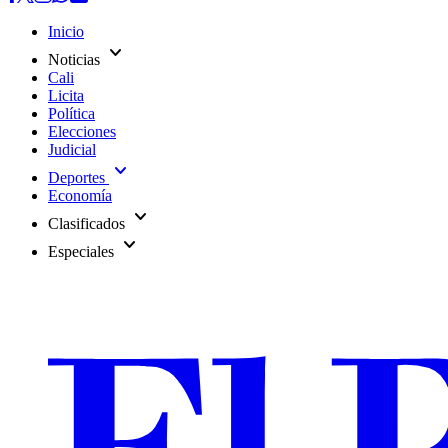
Inicio
expand_more
Noticias
Cali
Licita
Política
Elecciones
Judicial
expand_more
Deportes
Economía
expand_more
Clasificados
expand_more
Especiales