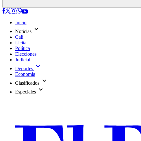
Inicio
expand_more
Noticias
Cali
Licita
Política
Elecciones
Judicial
expand_more
Deportes
Economía
expand_more
Clasificados
expand_more
Especiales