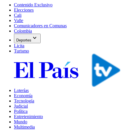
Contenido Exclusivo
Elecciones
Cali
Valle
Comunicadores en Comunas
Colombia
expand_more
Deportes
Licita
Turismo
Loterías
Economía
Tecnología
Judicial
Política
Entretenimiento
Mundo
Multimedia