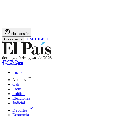
account_circle
Inicia sesión
SUSCRÍBETE
Crea cuenta
domingo, 9 de agosto de 2026
Inicio
expand_more
Noticias
Cali
Licita
Política
Elecciones
Judicial
expand_more
Deportes
Economía