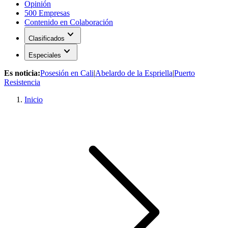
Opinión
500 Empresas
Contenido en Colaboración
expand_more
Clasificados
expand_more
Especiales
Es noticia:
Posesión en Cali
|
Abelardo de la Espriella
|
Puerto
Resistencia
Inicio