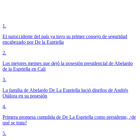
1
.
El suroccidente del país ya tuvo su primer consejo de seguridad
encabezado por De la Espriella
2
.
Los mejores memes que dejó la posesión presidencial de Abelardo
de la Espriella en Cali
3
.
La familia de Abelardo De La Espriella lució diseños de Andrés
Otálora en su posesión
4
.
Primera promesa cumplida de De La Espriella como presidente, ¿de
qué se trata?
5
.