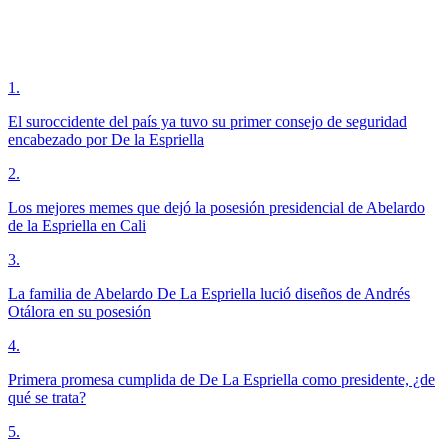
1
.
El suroccidente del país ya tuvo su primer consejo de seguridad
encabezado por De la Espriella
2
.
Los mejores memes que dejó la posesión presidencial de Abelardo
de la Espriella en Cali
3
.
La familia de Abelardo De La Espriella lució diseños de Andrés
Otálora en su posesión
4
.
Primera promesa cumplida de De La Espriella como presidente, ¿de
qué se trata?
5
.