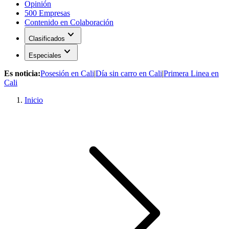
Opinión
500 Empresas
Contenido en Colaboración
expand_more
Clasificados
expand_more
Especiales
Es noticia:
Posesión en Cali
|
Día sin carro en Cali
|
Primera Linea en
Cali
Inicio