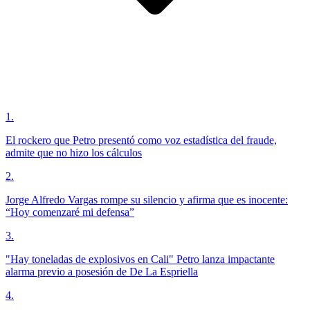
1
.
El rockero que Petro presentó como voz estadística del fraude,
admite que no hizo los cálculos
2
.
Jorge Alfredo Vargas rompe su silencio y afirma que es inocente:
“Hoy comenzaré mi defensa”
3
.
"Hay toneladas de explosivos en Cali" Petro lanza impactante
alarma previo a posesión de De La Espriella
4
.