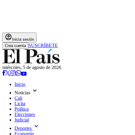
account_circle
Inicia sesión
SUSCRÍBETE
Crea cuenta
miércoles, 5 de agosto de 2026
Inicio
expand_more
Noticias
Cali
Licita
Política
Elecciones
Judicial
expand_more
Deportes
Economía