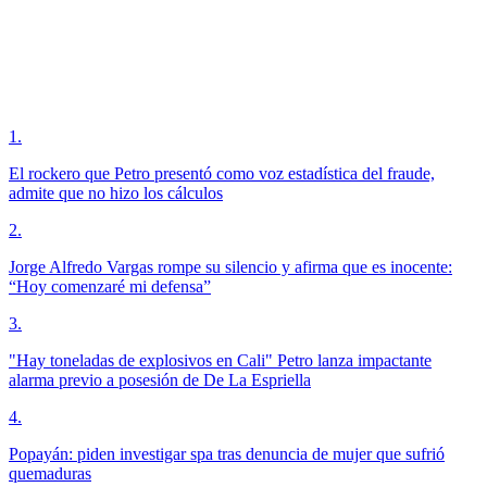
1
.
El rockero que Petro presentó como voz estadística del fraude,
admite que no hizo los cálculos
2
.
Jorge Alfredo Vargas rompe su silencio y afirma que es inocente:
“Hoy comenzaré mi defensa”
3
.
"Hay toneladas de explosivos en Cali" Petro lanza impactante
alarma previo a posesión de De La Espriella
4
.
Popayán: piden investigar spa tras denuncia de mujer que sufrió
quemaduras