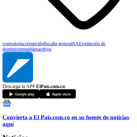
contraloría
corrupción
fiscalía general
SAE
extinción de
dominio
inmuebles
activos
Descarga la APP
ElPaís.com.co
:
Convierta a
El País
.com.co
en su fuente de noticias
aquí