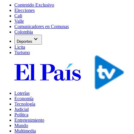
Contenido Exclusivo
Elecciones
Cali
Valle
Comunicadores en Comunas
Colombia
expand_more
Deportes
Licita
Turismo
Loterías
Economía
Tecnología
Judicial
Política
Entretenimiento
Mundo
Multimedia