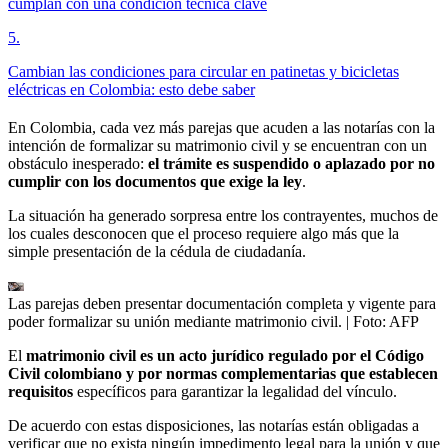
cumplan con una condición técnica clave
5
.
Cambian las condiciones para circular en patinetas y bicicletas
eléctricas en Colombia: esto debe saber
En Colombia, cada vez más parejas que acuden a las notarías con la
intención de formalizar su matrimonio civil y se encuentran con un
obstáculo inesperado:
el trámite es suspendido o aplazado por no
cumplir con
los documentos que exige la ley
.
La situación ha generado sorpresa entre los contrayentes, muchos de
los cuales desconocen que el proceso requiere algo más que la
simple presentación de la cédula de ciudadanía.
Las parejas deben presentar documentación completa y vigente para
poder formalizar su unión mediante matrimonio civil.
| Foto:
AFP
El
matrimonio civil es un acto jurídico regulado por el Código
Civil colombiano y por normas complementarias que establecen
requisitos
específicos para garantizar la legalidad del vínculo.
De acuerdo con estas disposiciones, las notarías están obligadas a
verificar que no exista ningún impedimento legal para la unión y que