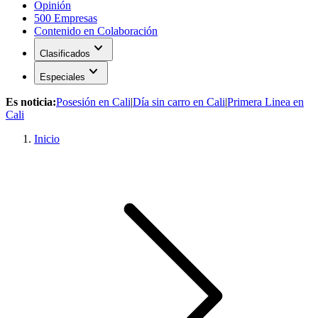
Opinión
500 Empresas
Contenido en Colaboración
expand_more
Clasificados
expand_more
Especiales
Es noticia:
Posesión en Cali
|
Día sin carro en Cali
|
Primera Linea en
Cali
Inicio