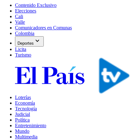
Contenido Exclusivo
Elecciones
Cali
Valle
Comunicadores en Comunas
Colombia
expand_more
Deportes
Licita
Turismo
Loterías
Economía
Tecnología
Judicial
Política
Entretenimiento
Mundo
Multimedia