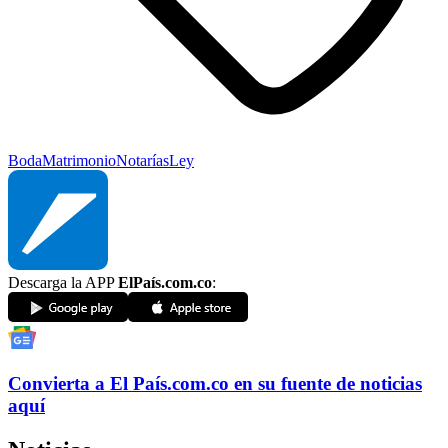
Boda
Matrimonio
Notarías
Ley
Descarga la APP
ElPaís.com.co
:
Convierta a
El País
.com.co
en su fuente de noticias
aquí