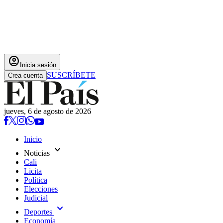
account_circle
Inicia sesión
SUSCRÍBETE
Crea cuenta
jueves, 6 de agosto de 2026
Inicio
expand_more
Noticias
Cali
Licita
Política
Elecciones
Judicial
expand_more
Deportes
Economía