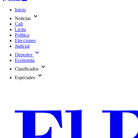
Inicio
expand_more
Noticias
Cali
Licita
Política
Elecciones
Judicial
expand_more
Deportes
Economía
expand_more
Clasificados
expand_more
Especiales