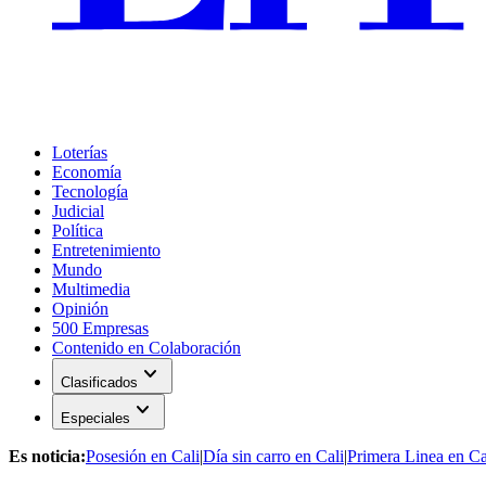
Loterías
Economía
Tecnología
Judicial
Política
Entretenimiento
Mundo
Multimedia
Opinión
500 Empresas
Contenido en Colaboración
expand_more
Clasificados
expand_more
Especiales
Es noticia:
Posesión en Cali
|
Día sin carro en Cali
|
Primera Linea en Ca