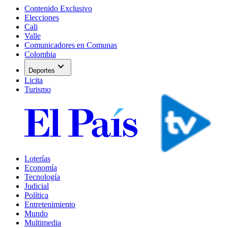
Contenido Exclusivo
Elecciones
Cali
Valle
Comunicadores en Comunas
Colombia
expand_more
Deportes
Licita
Turismo
Loterías
Economía
Tecnología
Judicial
Política
Entretenimiento
Mundo
Multimedia