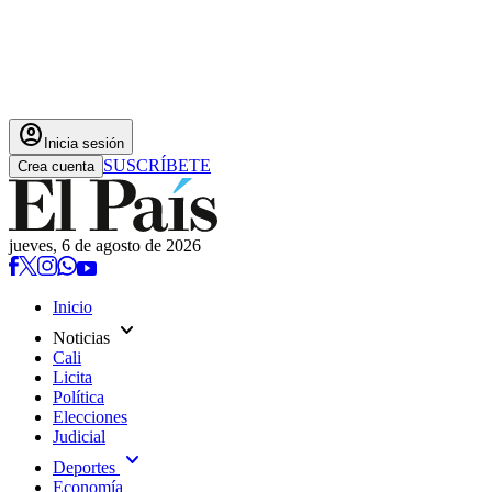
account_circle
Inicia sesión
SUSCRÍBETE
Crea cuenta
jueves, 6 de agosto de 2026
Inicio
expand_more
Noticias
Cali
Licita
Política
Elecciones
Judicial
expand_more
Deportes
Economía