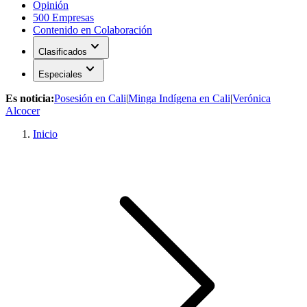
Opinión
500 Empresas
Contenido en Colaboración
expand_more
Clasificados
expand_more
Especiales
Es noticia:
Posesión en Cali
|
Minga Indígena en Cali
|
Verónica
Alcocer
Inicio