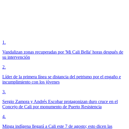
1
.
Vandalizan zonas recuperadas por 'Mi Cali Bella' horas después de
su intervención
2
.
Líder de la primera línea se distancia del petrismo por el engaño e
incumplimiento con los jóvenes
3
.
Sergio Zamora y Andrés Escobar protagonizan duro cruce en el
Concejo de Cali por monumento de Puerto Resistencia
4
.
Minga indígena llegará a Cali este 7 de agosto; esto dicen las