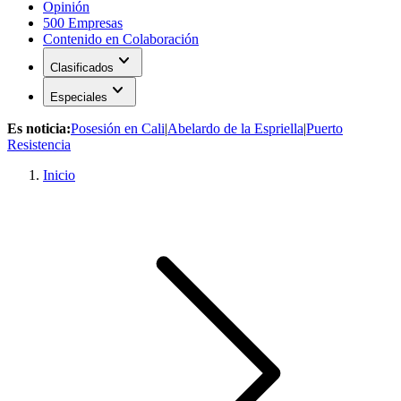
Opinión
500 Empresas
Contenido en Colaboración
expand_more
Clasificados
expand_more
Especiales
Es noticia:
Posesión en Cali
|
Abelardo de la Espriella
|
Puerto
Resistencia
Inicio