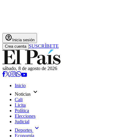
account_circle
Inicia sesión
SUSCRÍBETE
Crea cuenta
sábado, 8 de agosto de 2026
Inicio
expand_more
Noticias
Cali
Licita
Política
Elecciones
Judicial
expand_more
Deportes
Economía