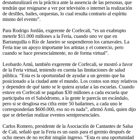
desnaturalizará en la práctica ante la ausencia de las personas, que
tendrán que resignarse a ver por televisión o internet la realización
de desfiles, bailes, orquestas, lo cual resulta contrario al espíritu
mismo del evento”.
Para Rodrigo Jordán, exgerente de Corfecali, “es un exabrupto
meterle $11.000 millones a la Feria, cuando uno ve que en
Barranquilla o Río de Janeiro se suspendieron los carnavales. La
Feria trae un apoyo importante los artistas y el comercio, pero
cuando se hace presencialmente, no de forma virtual”.
Leobardo Amú, también exgerente de Corfecali, se mostró a favor
de la Feria virtual, teniendo en cuenta las limitaciones de salud
pública. “Esta es la oportunidad de ayudar a un gremio que ha
posicionado a la ciudad ante el mundo. Los costos son muy relativos
y dependen de qué tanto se le quiera ayudar a las escuelas. Cuando
estuve en Corfecali se pagaban $30 millones a cada escuela que
participaba en el Salsódromo, a la gente le parecía un escándalo,
pero si se desglosa esa cifra entre 50 bailarines, a cada uno le
corresponderían $600.000, eso no es nada”, afirmó Amú, quien dijo
que se deberían realizar eventos semipresenciales.
Carlos Romero, presidente de la Asociación de Cantantes de Salsa
de Cali, señaló que la Feria es un oasis para el gremio después de
ocho meses de no recibir ningún ingreso. “Esta es una oportunidad