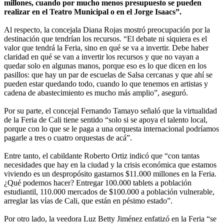
millones, cuando por mucho menos presupuesto se pueden
realizar en el Teatro Municipal o en el Jorge Isaacs”.
Al respecto, la concejala Diana Rojas mostró preocupación por la
destinación que tendrían los recursos. “El debate ni siquiera es el
valor que tendrá la Feria, sino en qué se va a invertir. Debe haber
claridad en qué se van a invertir los recursos y que no vayan a
quedar solo en algunas manos, porque eso es lo que dicen en los
pasillos: que hay un par de escuelas de Salsa cercanas y que ahí se
pueden estar quedando todo, cuando lo que tenemos en artistas y
cadena de abastecimiento es mucho más amplio”, aseguró.
Por su parte, el concejal Fernando Tamayo señaló que la virtualidad
de la Feria de Cali tiene sentido “solo si se apoya el talento local,
porque con lo que se le paga a una orquesta internacional podríamos
pagarle a tres o cuatro orquestas de acá”.
Entre tanto, el cabildante Roberto Ortiz indicó que “con tantas
necesidades que hay en la ciudad y la crisis económica que estamos
viviendo es un despropósito gastarnos $11.000 millones en la Feria.
¿Qué podemos hacer? Entregar 100.000 tablets a población
estudiantil, 110.000 mercados de $100.000 a población vulnerable,
arreglar las vías de Cali, que están en pésimo estado”.
Por otro lado, la veedora Luz Betty Jiménez enfatizó en la Feria “se