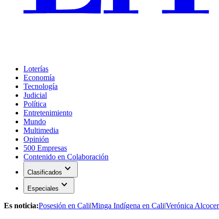
Loterías
Economía
Tecnología
Judicial
Política
Entretenimiento
Mundo
Multimedia
Opinión
500 Empresas
Contenido en Colaboración
expand_more
Clasificados
expand_more
Especiales
Es noticia:
Posesión en Cali
|
Minga Indígena en Cali
|
Verónica Alcocer