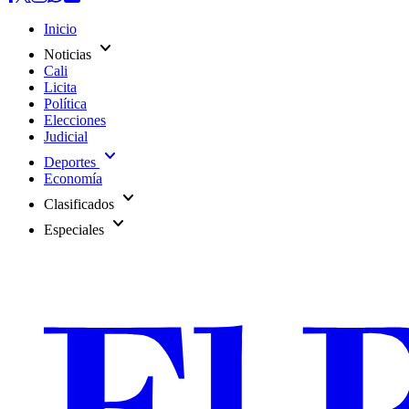
Inicio
expand_more
Noticias
Cali
Licita
Política
Elecciones
Judicial
expand_more
Deportes
Economía
expand_more
Clasificados
expand_more
Especiales