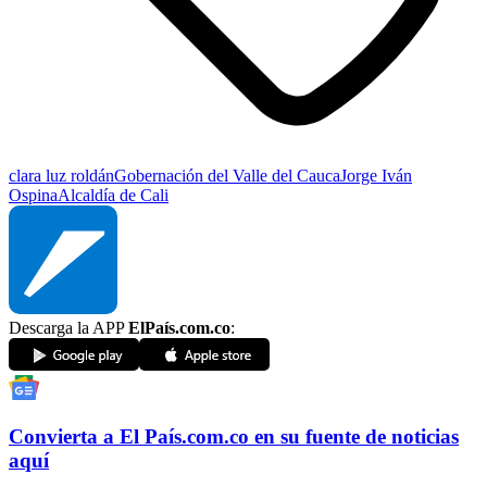
clara luz roldán
Gobernación del Valle del Cauca
Jorge Iván
Ospina
Alcaldía de Cali
Descarga la APP
ElPaís.com.co
:
Convierta a
El País
.com.co
en su fuente de noticias
aquí