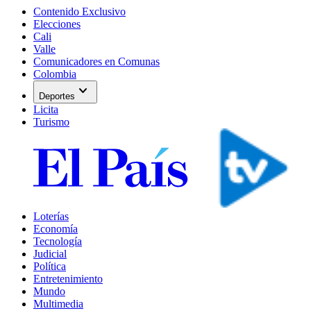
Contenido Exclusivo
Elecciones
Cali
Valle
Comunicadores en Comunas
Colombia
expand_more
Deportes
Licita
Turismo
Loterías
Economía
Tecnología
Judicial
Política
Entretenimiento
Mundo
Multimedia