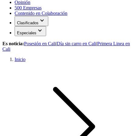
Opinión
500 Empresas
Contenido en Colaboración
expand_more
Clasificados
expand_more
Especiales
Es noticia:
Posesión en Cali
|
Día sin carro en Cali
|
Primera Linea en
Cali
Inicio