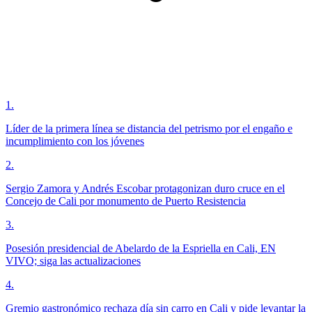
1
.
Líder de la primera línea se distancia del petrismo por el engaño e
incumplimiento con los jóvenes
2
.
Sergio Zamora y Andrés Escobar protagonizan duro cruce en el
Concejo de Cali por monumento de Puerto Resistencia
3
.
Posesión presidencial de Abelardo de la Espriella en Cali, EN
VIVO; siga las actualizaciones
4
.
Gremio gastronómico rechaza día sin carro en Cali y pide levantar la