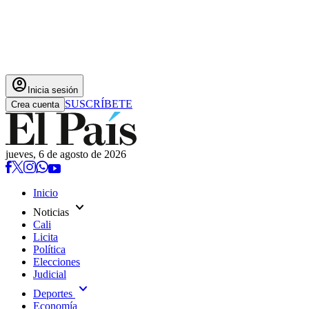
account_circle
Inicia sesión
SUSCRÍBETE
Crea cuenta
jueves, 6 de agosto de 2026
Inicio
expand_more
Noticias
Cali
Licita
Política
Elecciones
Judicial
expand_more
Deportes
Economía