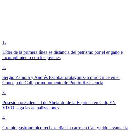
1
.
Líder de la primera línea se distancia del petrismo por el engaño e
incumplimiento con los jóvenes
2
.
Sergio Zamora y Andrés Escobar protagonizan duro cruce en el
Concejo de Cali por monumento de Puerto Resistencia
3
.
Posesión presidencial de Abelardo de la Espriella en Cali, EN
VIVO; siga las actualizaciones
4
.
Gremio gastronómico rechaza día sin carro en Cali y pide levantar la