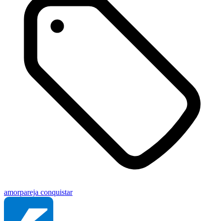
amor
pareja
conquistar