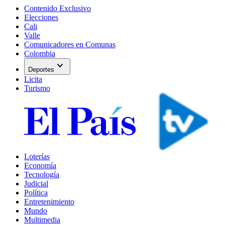
Contenido Exclusivo
Elecciones
Cali
Valle
Comunicadores en Comunas
Colombia
expand_more
Deportes
Licita
Turismo
Loterías
Economía
Tecnología
Judicial
Política
Entretenimiento
Mundo
Multimedia