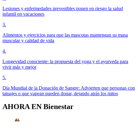
Lesiones y enfermedades prevenibles ponen en riesgo la salud
infantil en vacaciones
3
.
Alimentos y ejercicios para que las mascotas mantengan su masa
muscular y calidad de vida
4
.
Longevidad consciente: la propuesta del yoga y el ayurveda para
vivir más y mejor
5
.
Día Mundial de la Donación de Sangre: Advierten que personas con
tatuajes o que vapean pueden donar, dejando atrás los mitos
AHORA EN
Bienestar