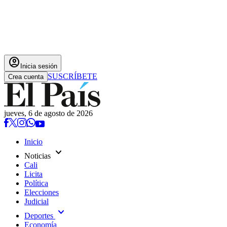
account_circle
Inicia sesión
SUSCRÍBETE
Crea cuenta
jueves, 6 de agosto de 2026
Inicio
expand_more
Noticias
Cali
Licita
Política
Elecciones
Judicial
expand_more
Deportes
Economía