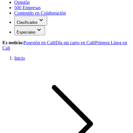
Opinión
500 Empresas
Contenido en Colaboración
expand_more
Clasificados
expand_more
Especiales
Es noticia:
Posesión en Cali
|
Día sin carro en Cali
|
Primera Linea en
Cali
Inicio