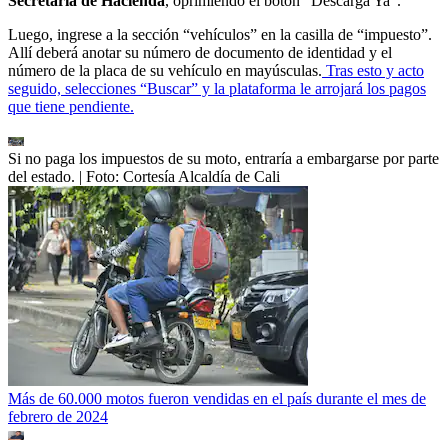
Secretaría de Hacienda
, oprimiendo el botón “Descarga Ya”.
Luego, ingrese a la sección “vehículos” en la casilla de “impuesto”.
Allí deberá anotar su número de documento de identidad y el
número de la placa de su vehículo en mayúsculas.
Tras esto y acto
seguido, selecciones “Buscar” y la plataforma le arrojará los pagos
que tiene pendiente.
Si no paga los impuestos de su moto, entraría a embargarse por parte
del estado.
| Foto:
Cortesía Alcaldía de Cali
Más de 60.000 motos fueron vendidas en el país durante el mes de
febrero de 2024