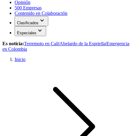
Opinión
500 Empresas
Contenido en Colaboración
expand_more
Clasificados
expand_more
Especiales
Es noticia:
Terremoto en Cali
|
Abelardo de la Espriella
|
Emergencia
en Colombia
Inicio