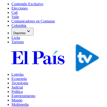
Contenido Exclusivo
Elecciones
Cali
Valle
Comunicadores en Comunas
Colombia
expand_more
Deportes
Licita
Turismo
Loterías
Economía
Tecnología
Judicial
Política
Entretenimiento
Mundo
Multimedia