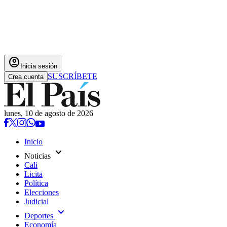
account_circle
Inicia sesión
SUSCRÍBETE
Crea cuenta
lunes, 10 de agosto de 2026
Inicio
expand_more
Noticias
Cali
Licita
Política
Elecciones
Judicial
expand_more
Deportes
Economía