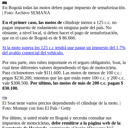
En Bogotá todas las motos deben pagar impuesto de semaforización.
| Foto:
Archivo SEMANA
En el primer caso, las motos de
cilindraje menor a 125 c.c. no
pagan impuesto de rodamiento en ninguna parte del país. No
obstante, a nivel local, si deben hacer el pago de semaforización,
que en el caso de Bogotá es de $ 86.666.
Si la moto supera los 125 c.c tendrá que pagar un impuesto del 1,7%
del avalúo comercial del vehículo.
Por otra parte, otro rubro importante es el seguro obligatorio, Soat, la
cual tiene diferentes valores dependiendo el tipo de motocicleta.
Para ciclomotores vale $111.600. Las motos de menos de 100 c.c.:
pegan $230.200, mientras que las que están entre 100 c.c. y 200 c.c.
vale $308.500.
Por último, las motos de más de 200 c.c. pagan $
830.100.
El Soat tiene varios precios dependiendo el cilindraje de la moto.
|
Foto:
Montaje con foto El País / Getty
Por último, si usted reside en Bogotá y necesita consultar sus
impuestos de motocicletas,
debe remitirse a la página web de la