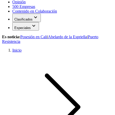
Opinión
500 Empresas
Contenido en Colaboración
expand_more
Clasificados
expand_more
Especiales
Es noticia:
Posesión en Cali
|
Abelardo de la Espriella
|
Puerto
Resistencia
Inicio