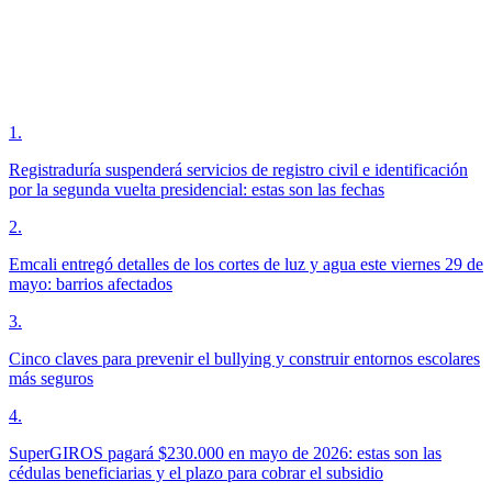
1
.
Registraduría suspenderá servicios de registro civil e identificación
por la segunda vuelta presidencial: estas son las fechas
2
.
Emcali entregó detalles de los cortes de luz y agua este viernes 29 de
mayo: barrios afectados
3
.
Cinco claves para prevenir el bullying y construir entornos escolares
más seguros
4
.
SuperGIROS pagará $230.000 en mayo de 2026: estas son las
cédulas beneficiarias y el plazo para cobrar el subsidio