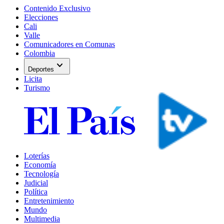
Contenido Exclusivo
Elecciones
Cali
Valle
Comunicadores en Comunas
Colombia
expand_more
Deportes
Licita
Turismo
Loterías
Economía
Tecnología
Judicial
Política
Entretenimiento
Mundo
Multimedia