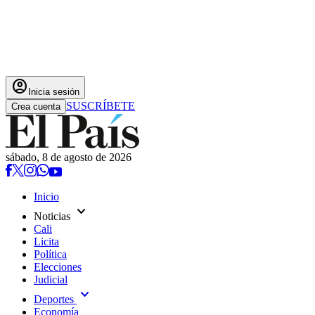
account_circle
Inicia sesión
SUSCRÍBETE
Crea cuenta
sábado, 8 de agosto de 2026
Inicio
expand_more
Noticias
Cali
Licita
Política
Elecciones
Judicial
expand_more
Deportes
Economía