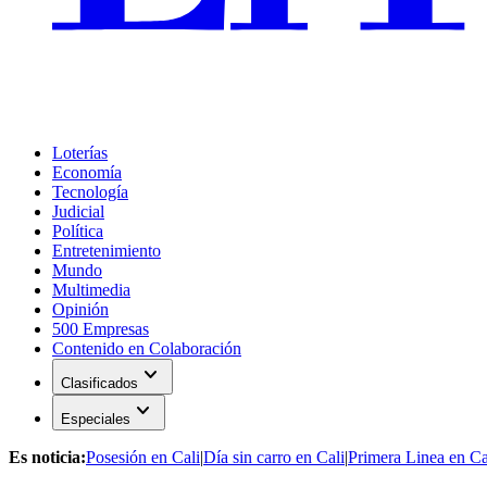
Loterías
Economía
Tecnología
Judicial
Política
Entretenimiento
Mundo
Multimedia
Opinión
500 Empresas
Contenido en Colaboración
expand_more
Clasificados
expand_more
Especiales
Es noticia:
Posesión en Cali
|
Día sin carro en Cali
|
Primera Linea en Ca