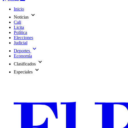
Inicio
expand_more
Noticias
Cali
Licita
Política
Elecciones
Judicial
expand_more
Deportes
Economía
expand_more
Clasificados
expand_more
Especiales