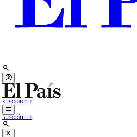
search
account_circle
SUSCRÍBETE
menu
SUSCRÍBETE
search
close