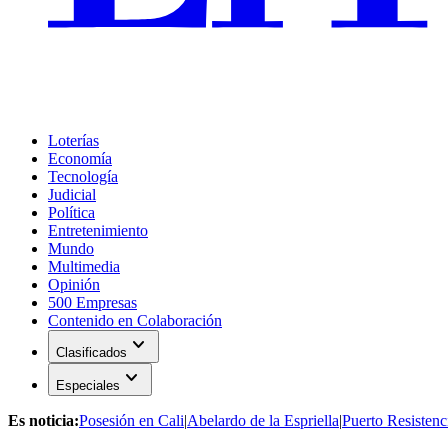
Loterías
Economía
Tecnología
Judicial
Política
Entretenimiento
Mundo
Multimedia
Opinión
500 Empresas
Contenido en Colaboración
expand_more
Clasificados
expand_more
Especiales
Es noticia:
Posesión en Cali
|
Abelardo de la Espriella
|
Puerto Resistenc